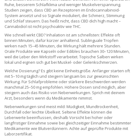
Ruhe, besserem Schlafklima und weniger Muskelverspannung.
Studien zeigen, dass CBD an Rezeptoren im Endocannabinoid-
System ansetzt und so Signale moduliert, die Schmerz, Stimmung
und Schlaf steuern. Das heißt nicht, dass CBD dich high macht –
Cannabidiol ist nicht psychoaktiv wie THC.
Wie schnell wirkt CBD? Inhalation ist am schnellsten: Effekte oft
binnen Minuten, dafür kürzer anhaltend. Sublinguale Tropfen
wirken nach 15–45 Minuten, die Wirkung hält mehrere Stunden.
Orale Produkte wie Kapseln oder Edibles brauchen 30–120 Minuten,
weil die Leber den Wirkstoff verarbeitet. Topische Salben wirken
lokal und eignen sich gut bei Muskel- oder Gelenkschmerzen.
Welche Dosierung? Es gibt keine Einheitsgröße. Anfänger starten oft
mit 5–10 mg täglich und steigern langsam bis zur gewünschten
Wirkung. Für Schlafprobleme oder stärkere Beschwerden werden
manchmal 25–50 mg empfohlen. Höhere Dosen sind möglich, aber
steigern auch das Risiko von Nebenwirkungen. Sprich mit deinem
Arzt, besonders wenn du Medikamente nimmst.
Nebenwirkungen sind meist mild: Müdigkeit, Mundtrockenheit,
Durchfall oder leichte Übelkeit. Seltene Effekte können die
Leberwerte beeinflussen, deshalb Vorsicht bei hoher oder
langfristiger Einnahme sowie bei gleichzeitiger Einnahme bestimmter
Medikamente wie Blutverdünnern. Achte auf geprüfte Produkte mit
Laborzertifikat.