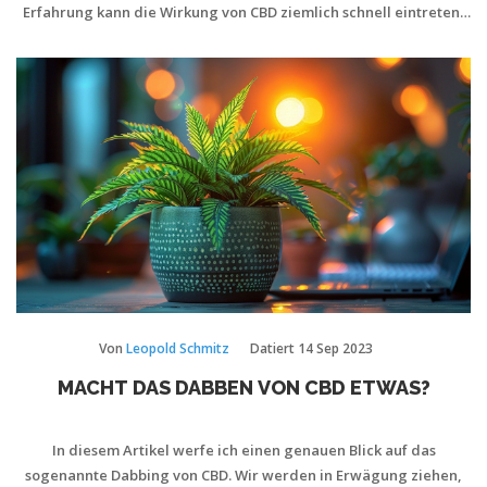
Erfahrung kann die Wirkung von CBD ziemlich schnell eintreten,
oft schon innerhalb weniger Minuten nach dem Rauchen. Denkt
daran, jeder Körper reagiert anders und so variieren die Zeiten
individuell. In diesem Artikel erfahrt ihr mehr dazu.
Von
Leopold Schmitz
Datiert
14 Sep 2023
MACHT DAS DABBEN VON CBD ETWAS?
In diesem Artikel werfe ich einen genauen Blick auf das
sogenannte Dabbing von CBD. Wir werden in Erwägung ziehen,