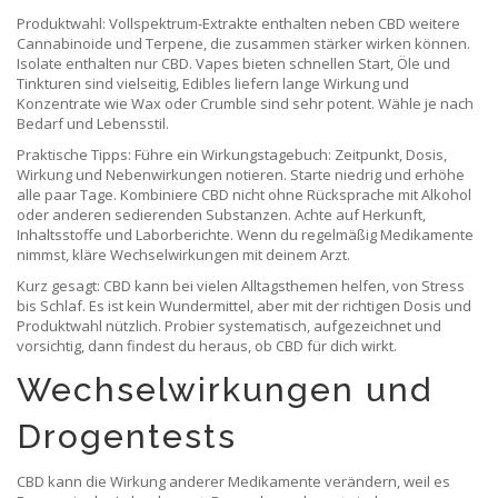
Produktwahl: Vollspektrum-Extrakte enthalten neben CBD weitere
Cannabinoide und Terpene, die zusammen stärker wirken können.
Isolate enthalten nur CBD. Vapes bieten schnellen Start, Öle und
Tinkturen sind vielseitig, Edibles liefern lange Wirkung und
Konzentrate wie Wax oder Crumble sind sehr potent. Wähle je nach
Bedarf und Lebensstil.
Praktische Tipps: Führe ein Wirkungstagebuch: Zeitpunkt, Dosis,
Wirkung und Nebenwirkungen notieren. Starte niedrig und erhöhe
alle paar Tage. Kombiniere CBD nicht ohne Rücksprache mit Alkohol
oder anderen sedierenden Substanzen. Achte auf Herkunft,
Inhaltsstoffe und Laborberichte. Wenn du regelmäßig Medikamente
nimmst, kläre Wechselwirkungen mit deinem Arzt.
Kurz gesagt: CBD kann bei vielen Alltagsthemen helfen, von Stress
bis Schlaf. Es ist kein Wundermittel, aber mit der richtigen Dosis und
Produktwahl nützlich. Probier systematisch, aufgezeichnet und
vorsichtig, dann findest du heraus, ob CBD für dich wirkt.
Wechselwirkungen und
Drogentests
CBD kann die Wirkung anderer Medikamente verändern, weil es