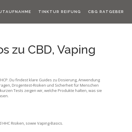
UTAUFNAHME
TINKTUR REIFUNG
CBG RATGEBER
os zu CBD, Vaping
THCP. Du findest klare Guides zu Dosierung, Anwendung
ragen, Drogentest‑Risiken und Sicherheit für Menschen
urzen Tests zeigen wir, welche Produkte halten, was sie
asen.
d HHC Risiken, sowie Vaping‑Basics.