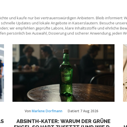
richte und kaufe nur bei vertrauenswürdigen Anbietern. Bleib informiert: 
schnelle Updates und lokale Angebote in Kaiserslautern. Besuche unsere
nden; wir empfehlen geprüfte Labore, klare Inhaltsstoffe und ehrliche B
lfen persönlich bei Auswahl, Dosierung und sicherer Anwendung, jeden We
Von
Marlene Dorfmann
Datiert
7 Aug 2026
AS
ABSINTH-KATER: WARUM DER GRÜNE