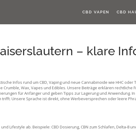
CBD VAPEN
CBD HA
iserslautern – klare Inf
aktische Infos rund um CBD, Vaping und neue Cannabinoide wie HHC oder 
Crumble, Wax, Vapes und Edibles. Unsere Beiträge erklären rechtliche F
ierungen für Anfänger und geben Tipps zur Lagerung und Anwendung. In k
rifft. Unsere Sprache ist direkt, ohne Werbeversprechen oder leere Phr
 und Lifestyle ab. Beispiele: CBD Dosierung, CBN zum Schlafen, Delta‑8 un