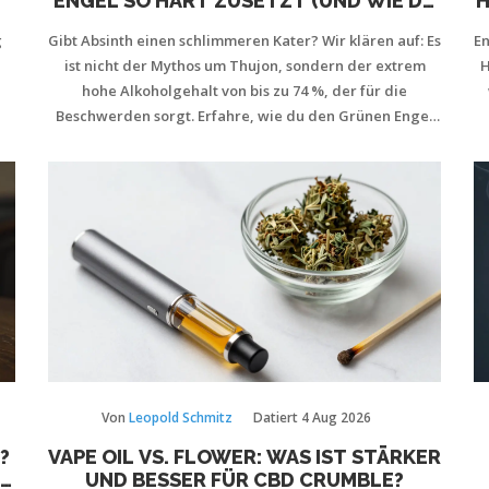
ENGEL SO HART ZUSETZT (UND WIE DU
H
IHN VERMEIDEST)
g
Gibt Absinth einen schlimmeren Kater? Wir klären auf: Es
En
ist nicht der Mythos um Thujon, sondern der extrem
H
hohe Alkoholgehalt von bis zu 74 %, der für die
Beschwerden sorgt. Erfahre, wie du den Grünen Engel
sicher genießt.
Von
Leopold Schmitz
Datiert
4 Aug 2026
?
VAPE OIL VS. FLOWER: WAS IST STÄRKER
UND BESSER FÜR CBD CRUMBLE?