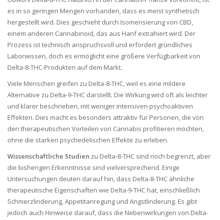
es in so geringen Mengen vorhanden, dass es meist synthetisch
hergestellt wird. Dies geschieht durch Isomerisierung von CBD,
einem anderen Cannabinoid, das aus Hanf extrahiert wird. Der
Prozess ist technisch anspruchsvoll und erfordert gründliches
Laborwissen, doch es ermöglicht eine größere Verfügbarkeit von
Delta-8-THC-Produkten auf dem Markt.
Viele Menschen greifen zu Delta-8-THC, weil es eine mildere
Alternative zu Delta-9-THC darstellt. Die Wirkung wird oft als leichter
und klarer beschrieben, mit weniger intensiven psychoaktiven
Effekten. Dies macht es besonders attraktiv für Personen, die von
den therapeutischen Vorteilen von Cannabis profitieren möchten,
ohne die starken psychedelischen Effekte zu erleben.
Wissenschaftliche Studien
zu Delta-8-THC sind noch begrenzt, aber
die bisherigen Erkenntnisse sind vielversprechend. Einige
Untersuchungen deuten darauf hin, dass Delta-8-THC ähnliche
therapeutische Eigenschaften wie Delta-9-THC hat, einschließlich
Schmerzlinderung, Appetitanregung und Angstlinderung. Es gibt
jedoch auch Hinweise darauf, dass die Nebenwirkungen von Delta-