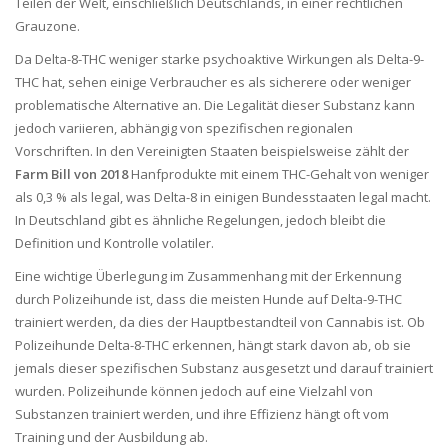
Teilen der Welt, einschließlich Deutschlands, in einer rechtlichen
Grauzone.
Da Delta-8-THC weniger starke psychoaktive Wirkungen als Delta-9-
THC hat, sehen einige Verbraucher es als sicherere oder weniger
problematische Alternative an. Die Legalität dieser Substanz kann
jedoch variieren, abhängig von spezifischen regionalen
Vorschriften. In den Vereinigten Staaten beispielsweise zählt der
Farm Bill von 2018
Hanfprodukte mit einem THC-Gehalt von weniger
als 0,3 % als legal, was Delta-8 in einigen Bundesstaaten legal macht.
In Deutschland gibt es ähnliche Regelungen, jedoch bleibt die
Definition und Kontrolle volatiler.
Eine wichtige Überlegung im Zusammenhang mit der Erkennung
durch Polizeihunde ist, dass die meisten Hunde auf Delta-9-THC
trainiert werden, da dies der Hauptbestandteil von Cannabis ist. Ob
Polizeihunde Delta-8-THC erkennen, hängt stark davon ab, ob sie
jemals dieser spezifischen Substanz ausgesetzt und darauf trainiert
wurden. Polizeihunde können jedoch auf eine Vielzahl von
Substanzen trainiert werden, und ihre Effizienz hängt oft vom
Training und der Ausbildung ab.