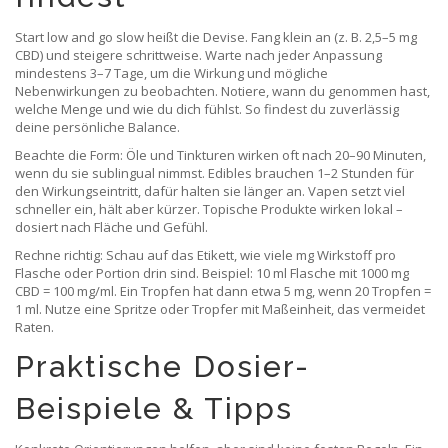
Start low and go slow heißt die Devise. Fang klein an (z. B. 2,5–5 mg
CBD) und steigere schrittweise. Warte nach jeder Anpassung
mindestens 3–7 Tage, um die Wirkung und mögliche
Nebenwirkungen zu beobachten. Notiere, wann du genommen hast,
welche Menge und wie du dich fühlst. So findest du zuverlässig
deine persönliche Balance.
Beachte die Form: Öle und Tinkturen wirken oft nach 20–90 Minuten,
wenn du sie sublingual nimmst. Edibles brauchen 1–2 Stunden für
den Wirkungseintritt, dafür halten sie länger an. Vapen setzt viel
schneller ein, hält aber kürzer. Topische Produkte wirken lokal –
dosiert nach Fläche und Gefühl.
Rechne richtig: Schau auf das Etikett, wie viele mg Wirkstoff pro
Flasche oder Portion drin sind. Beispiel: 10 ml Flasche mit 1000 mg
CBD = 100 mg/ml. Ein Tropfen hat dann etwa 5 mg, wenn 20 Tropfen =
1 ml. Nutze eine Spritze oder Tropfer mit Maßeinheit, das vermeidet
Raten.
Praktische Dosier-
Beispiele & Tipps