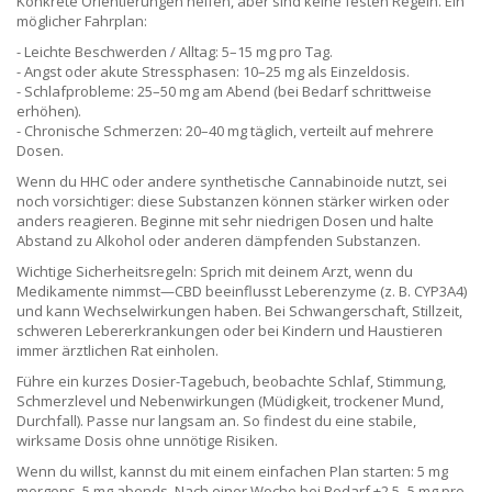
Konkrete Orientierungen helfen, aber sind keine festen Regeln. Ein
möglicher Fahrplan:
- Leichte Beschwerden / Alltag: 5–15 mg pro Tag.
- Angst oder akute Stressphasen: 10–25 mg als Einzeldosis.
- Schlafprobleme: 25–50 mg am Abend (bei Bedarf schrittweise
erhöhen).
- Chronische Schmerzen: 20–40 mg täglich, verteilt auf mehrere
Dosen.
Wenn du HHC oder andere synthetische Cannabinoide nutzt, sei
noch vorsichtiger: diese Substanzen können stärker wirken oder
anders reagieren. Beginne mit sehr niedrigen Dosen und halte
Abstand zu Alkohol oder anderen dämpfenden Substanzen.
Wichtige Sicherheitsregeln: Sprich mit deinem Arzt, wenn du
Medikamente nimmst—CBD beeinflusst Leberenzyme (z. B. CYP3A4)
und kann Wechselwirkungen haben. Bei Schwangerschaft, Stillzeit,
schweren Lebererkrankungen oder bei Kindern und Haustieren
immer ärztlichen Rat einholen.
Führe ein kurzes Dosier-Tagebuch, beobachte Schlaf, Stimmung,
Schmerzlevel und Nebenwirkungen (Müdigkeit, trockener Mund,
Durchfall). Passe nur langsam an. So findest du eine stabile,
wirksame Dosis ohne unnötige Risiken.
Wenn du willst, kannst du mit einem einfachen Plan starten: 5 mg
morgens, 5 mg abends. Nach einer Woche bei Bedarf +2,5–5 mg pro