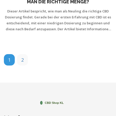
MAN DIE RICHTIGE MENGE?
Dieser Artikel bespricht, wie man als Neuling die richtige CBD
Dosierung findet. Gerade bei der ersten Erfahrung mit CBD ist es
entscheidend, mit einer niedrigen Dosierung zu beginnen und
diese nach Bedarf anzupassen. Der Artikel bietet Informationen
zur Wirkung verschiedener Dosierungen und Tipps zur sicheren
Anwendung. Ziel ist es, den Lesern einen umfassenden Leitfaden
in die Hand zu geben, damit sie von den potenziellen Vorteilen
von CBD profitieren können, ohne unerwünschte
Nebenwirkungen zu erleben.
1
2