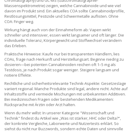
Chromatography) und GC-MS (Gaschromatographie-
Massenspektrometrie) zeigen, welche Cannabinoide und wie viel
davon im Produkt sind. Ein aktuelles COA sollte Cannabinoidprofile,
Restlösungsmittel, Pestizide und Schwermetalle auflisten. Ohne
COA: Finger weg.
Wirkung hängt auch von der Einnahmeform ab: Vapen wirkt
schneller und intensiver, essen wirkt langsamer und oft länger. Die
individuelle Toleranz, Körpergewicht und Stoffwechsel verändern
das Erleben.
Praktische Hinweise: Kaufe nur bei transparenten Händlern, lies
COAs, frage nach Herkunft und Herstellungsart. Beginne niedrig zu
dosieren—bei potenten Cannabinoiden reichen oft 1–5 mg als
Testdosis, je nach Produkt sogar weniger. Steigere langsam und
notiere Effekte.
Rechtliche und sicherheitsrelevante Technik-Aspekte: Gesetzeslage
variiert regional. Manche Produkte sind legal, andere nicht. Achte auf
Inhaltsstoffe und vermeide Mischungen mit unbekannten Additiven.
Bei medizinischen Fragen oder bestehenden Medikamenten:
Rücksprache mit Ärztin oder Arzt halten.
Wenn du mehr willst: In unserer Kategorie "Wissenschaft und
Technik" findest du Artikel wie „Was ist stärker, HHC oder Delta?“,
der konkrete Vergleiche, Laborwerte und Nutzertests erklärt. So
siehst du nicht nur Buzzwords, sondern echte Daten und sinnvolle