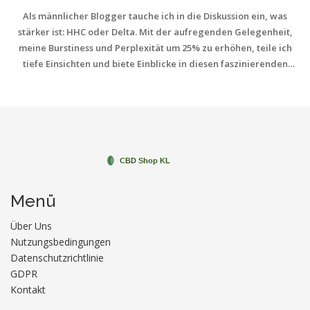
Als männlicher Blogger tauche ich in die Diskussion ein, was
stärker ist: HHC oder Delta. Mit der aufregenden Gelegenheit,
meine Burstiness und Perplexität um 25% zu erhöhen, teile ich
tiefe Einsichten und biete Einblicke in diesen faszinierenden
Vergleich. Wir werden sowohl die Eigenschaften von HHC als
auch von Delta betrachten und sehen, wer sich als "der Stärkste"
erweist. Macht euch bereit, während ich diesen heißen
Themenbereich in einfachen und verständlichen Worten
entblöße.
Menü
Über Uns
Nutzungsbedingungen
Datenschutzrichtlinie
GDPR
Kontakt