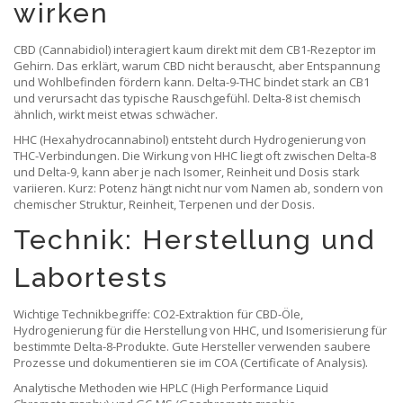
wirken
CBD (Cannabidiol) interagiert kaum direkt mit dem CB1-Rezeptor im
Gehirn. Das erklärt, warum CBD nicht berauscht, aber Entspannung
und Wohlbefinden fördern kann. Delta-9-THC bindet stark an CB1
und verursacht das typische Rauschgefühl. Delta-8 ist chemisch
ähnlich, wirkt meist etwas schwächer.
HHC (Hexahydrocannabinol) entsteht durch Hydrogenierung von
THC-Verbindungen. Die Wirkung von HHC liegt oft zwischen Delta-8
und Delta-9, kann aber je nach Isomer, Reinheit und Dosis stark
variieren. Kurz: Potenz hängt nicht nur vom Namen ab, sondern von
chemischer Struktur, Reinheit, Terpenen und der Dosis.
Technik: Herstellung und
Labortests
Wichtige Technikbegriffe: CO2-Extraktion für CBD-Öle,
Hydrogenierung für die Herstellung von HHC, und Isomerisierung für
bestimmte Delta-8-Produkte. Gute Hersteller verwenden saubere
Prozesse und dokumentieren sie im COA (Certificate of Analysis).
Analytische Methoden wie HPLC (High Performance Liquid