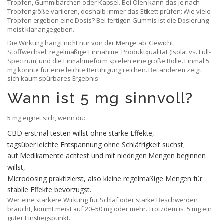
Tropfen, Gummibärchen oder Kapsel. Bei Ölen kann das je nach
Tropfengröße variieren, deshalb immer das Etikett prüfen: Wie viele
Tropfen ergeben eine Dosis? Bei fertigen Gummis ist die Dosierung
meist klar angegeben.
Die Wirkung hängt nicht nur von der Menge ab. Gewicht,
Stoffwechsel, regelmäßige Einnahme, Produktqualität (Isolat vs. Full-
Spectrum) und die Einnahmeform spielen eine große Rolle. Einmal 5
mg könnte für eine leichte Beruhigung reichen. Bei anderen zeigt
sich kaum spürbares Ergebnis.
Wann ist 5 mg sinnvoll?
5 mg eignet sich, wenn du:
CBD erstmal testen willst ohne starke Effekte,
tagsüber leichte Entspannung ohne Schläfrigkeit suchst,
auf Medikamente achtest und mit niedrigen Mengen beginnen
willst,
Microdosing praktizierst, also kleine regelmäßige Mengen für
stabile Effekte bevorzugst.
Wer eine stärkere Wirkung für Schlaf oder starke Beschwerden
braucht, kommt meist auf 20–50 mg oder mehr. Trotzdem ist 5 mg ein
guter Einstiegspunkt.