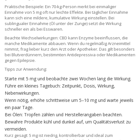
Praktische Beispiele: Ein 70‑kg-Person merkt bei einmaliger
Einnahme von 5 mg oft nur leichte Effekte. Bei täglicher Einnahme
kann sich eine mildere, kumulative Wirkung einstellen. Bei
sublingualer Einnahme (Öl unter der Zunge) setzt die Wirkung
schneller ein als bei Esswaren.
Beachte Wechselwirkungen: CBD kann Enzyme beeinflussen, die
manche Medikamente abbauen. Wenn du regelmäßig Arzneimittel
nimmst, frag lieber kurz den Arzt oder Apotheker. Das gilt besonders
bei Blutverdünnern, bestimmten Antidepressiva oder Medikamenten
gegen Epilepsie.
Tipps zur Anwendung:
Starte mit 5 mg und beobachte zwei Wochen lang die Wirkung.
Führe ein kleines Tagebuch: Zeitpunkt, Dosis, Wirkung,
Nebenwirkungen.
Wenn nötig, erhöhe schrittweise um 5–10 mg und warte jeweils
ein paar Tage.
Bei Ölen: Tropfen zählen und Herstellerangaben beachten.
Bewahre Produkte kühl und dunkel auf, um Qualitätsverlust zu
vermeiden.
Kurz gesagt: 5 mg ist niedrig, kontrollierbar und ideal zum