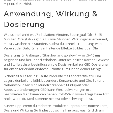
mg CBD für Schlaf.
Anwendung, Wirkung &
Dosierung
Wie schnell wirkt was? Inhalation: Minuten. Sublingual (Öl): 15–45
Minuten. Oral (Edibles): bis zu zwei Stunden. Wirkungsdauer variiert,
meist zwischen 4–8 Stunden. Suchst du schnelle Linderung, wähle
Vapen oder Dab; für langanhaltende Effekte Edibles oder Öle.
Dosierung für Anfänger: "Start low and go slow" — mit 5–10 mg
beginnen und bei Bedarf erhöhen. Unterschiedliche Körper, Gewicht
und Stoffwechsel beeinflussen die Dosis. Artikel zur CBD‑Dosierung
für Anfänger erklärt einfache Schritte zum Finden deiner Menge.
Sicherheit & Lagerung: Kaufe Produkte mit Laborzertifikat (COA).
Lagere dunkel und kühl, besonders Konzentrate und Öle. Seltene
Nebenwirkungen sind Mundtrockenheit, Müdigkeit oder
Appetitveränderungen. CBD kann Wechselwirkungen mit
bestimmten Medikamenten haben (CYP450‑Enzyme). Frage beim Arzt
nach, wenn du Medikamente nimmst oder schwanger bist.
Kurzer Tipp: Wenn du mehrere Produkte ausprobierst, notiere Form,
Dosis und Wirkung. So findest du schnell heraus, was für dich am