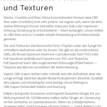
und Texturen
Wachs, Crumble und Wax: Diese konzentrierten Formen (wie CBD
Wax oder Crumbles) sind sehr potent. Sie eignen sich, wenn du eine
starke Wirkung in kurzer Zeit willst, meist per Dab oder Vaporizer.
Achtung: Dosierung ist entscheidend — klein anfangen. Unser Artikel
zu CBD Wax und zu Crumble erklärt Anwendung und Unterschiede
genauer.
Öle und Tinkturen: Die klassische Form. Tropfen unter die Zunge für
schnellere Aufnahme oder ins Essen. Öle gibt es als Isolat (reines
CBD), als Broad‑Spectrum (mehrere Cannabinoide, kein THC) oder
Full‑Spectrum (enthält auch Spuren von THC und Terpene).
Full‑Spectrum kann den sogenannten Entourage‑Effekt haben —
Terpene wie Myrcen verstärken die Wahrnehmung.
Vapes: CBD‑Vapes wirken sehr schnell, weil die Aufnahme über die
Lunge erfolgt. Ideal bei akuten Bedarfssituationen. Beachte: Qualität
des Liquids und Verdampfer sind wichtig. Unser Beitrag zu
CBD‑Vapes behandelt Stärke und Nutzung.
Edibles & Kapseln: Esswaren und Kapseln brauchen länger bis zur
Wirkung (meist 30–120 Minuten), halten dafür länger an. Dosierung
ist hier einfacher zu standardisieren. Wenn du Schlafprobleme
angehen willst, sind Esswaren oft eine Option — siehe Artikel zu 50