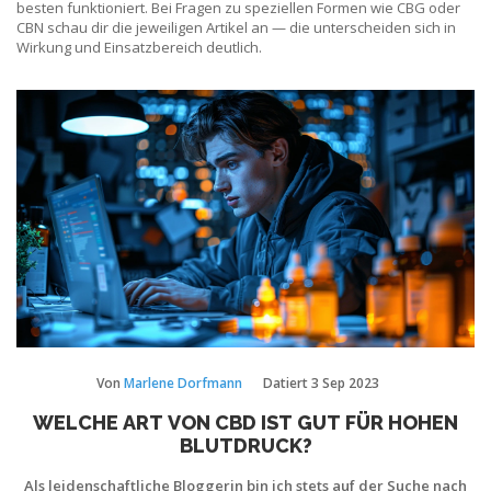
besten funktioniert. Bei Fragen zu speziellen Formen wie CBG oder
CBN schau dir die jeweiligen Artikel an — die unterscheiden sich in
Wirkung und Einsatzbereich deutlich.
Von
Marlene Dorfmann
Datiert
3 Sep 2023
WELCHE ART VON CBD IST GUT FÜR HOHEN
BLUTDRUCK?
Als leidenschaftliche Bloggerin bin ich stets auf der Suche nach