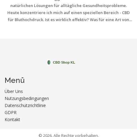
natürlichen Lösungen für alltägliche Gesundheitsprobleme.
Heute konzentriere ich mich auf einen speziellen Bereich - CBD
für Bluthochdruck. Ist es wirklich effektiv? Was für eine Art von
CBD ist am besten? Wir werden es gemeinsam herausfinden und
uns auf diese spannende Reise durch die Welt des CBD begeben.
Menü
Über Uns
Nutzungsbedingungen
Datenschutzrichtlinie
GDPR
Kontakt
© 2026. Alle Rechte vorbehalten.