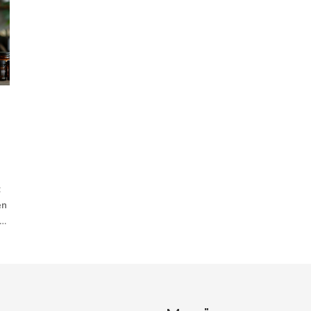
t
en
zu
on
t
en
e.
m