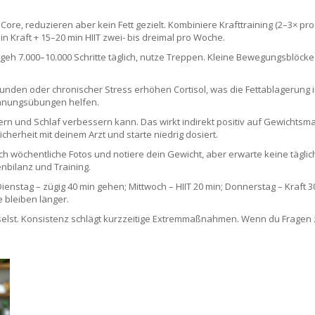
ore, reduzieren aber kein Fett gezielt. Kombiniere Krafttraining (2–3× pr
in Kraft + 15–20 min HIIT zwei- bis dreimal pro Woche.
 geh 7.000–10.000 Schritte täglich, nutze Treppen. Kleine Bewegungsblöcke
Stunden oder chronischer Stress erhöhen Cortisol, was die Fettablagerung 
annungsübungen helfen.
rn und Schlaf verbessern kann. Das wirkt indirekt positiv auf Gewichtsma
cherheit mit deinem Arzt und starte niedrig dosiert.
h wöchentliche Fotos und notiere dein Gewicht, aber erwarte keine täglic
nbilanz und Training.
ienstag – zügig 40 min gehen; Mittwoch – HIIT 20 min; Donnerstag – Kraft 
 bleiben länger.
lst. Konsistenz schlägt kurzzeitige Extremmaßnahmen. Wenn du Fragen z