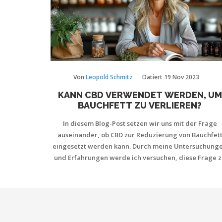
Von
Leopold Schmitz
Datiert
19 Nov 2023
KANN CBD VERWENDET WERDEN, UM
BAUCHFETT ZU VERLIEREN?
In diesem Blog-Post setzen wir uns mit der Frage
auseinander, ob CBD zur Reduzierung von Bauchfet
eingesetzt werden kann. Durch meine Untersuchung
und Erfahrungen werde ich versuchen, diese Frage 
beantworten. Wir werden die potenziellen Vorteile v
CBD hervorheben, wie es die allgemeine Gesundhei
und das Wohlbefinden verbessern kann, und ob es ein
direkten Einfluss auf den Gewichtsverlust haben könnt
Begleiten Sie mich auf dieser spannenden Reise, u