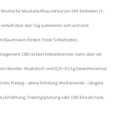
o Woche) für Muskelaufbau mit kurzen HIIT-Einheiten (1–
 verteilt über den Tag summieren sich und sind
im Bauchraum fördert. Feste Schlafzeiten,
nagement. CBD ist kein Fettverbrenner, kann aber als
hen Wunder. Realistisch sind 0,25–0,5 kg Gewichtsverlust
30 min; Freitag – aktive Erholung; Wochenende – längere
u Ernährung, Trainingsplanung oder CBD-Einsatz hast,