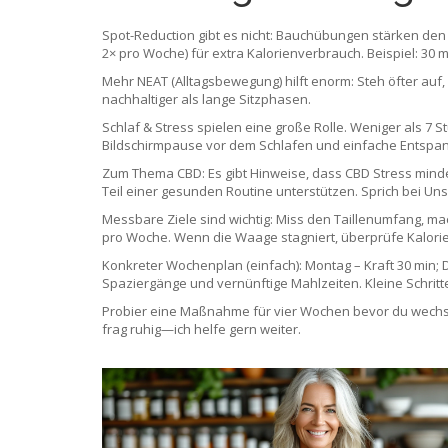
Spot-Reduction gibt es nicht: Bauchübungen stärken den C
2× pro Woche) für extra Kalorienverbrauch. Beispiel: 30 m
Mehr NEAT (Alltagsbewegung) hilft enorm: Steh öfter auf,
nachhaltiger als lange Sitzphasen.
Schlaf & Stress spielen eine große Rolle. Weniger als 7 
Bildschirmpause vor dem Schlafen und einfache Entsp
Zum Thema CBD: Es gibt Hinweise, dass CBD Stress minde
Teil einer gesunden Routine unterstützen. Sprich bei Unsi
Messbare Ziele sind wichtig: Miss den Taillenumfang, mac
pro Woche. Wenn die Waage stagniert, überprüfe Kalorie
Konkreter Wochenplan (einfach): Montag – Kraft 30 min; D
Spaziergänge und vernünftige Mahlzeiten. Kleine Schritte
Probier eine Maßnahme für vier Wochen bevor du wechse
frag ruhig—ich helfe gern weiter.