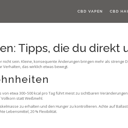
CBD VAPEN
CBD HA
en: Tipps, die du direkt
r nicht sein. Kleine, konsequente Änderungen bringen mehr als strenge Di
r Verhalten, das wirklich etwas bewegt.
hnheiten
s von etwa 300–500 kcal pro Tag führt meist zu sichtbaren Veränderungen
Vollkorn statt Weißmehl.
t, Muskelmasse zu erhalten und den Hunger zu kontrollieren. Achte auf Ball
te Lebensmittel, 20 % Flexibilität.