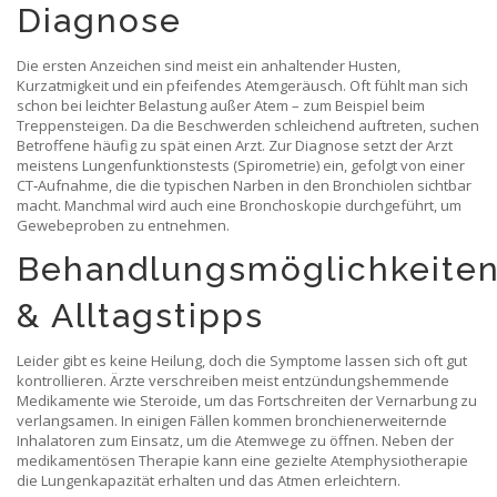
Diagnose
Die ersten Anzeichen sind meist ein anhaltender Husten,
Kurzatmigkeit und ein pfeifendes Atemgeräusch. Oft fühlt man sich
schon bei leichter Belastung außer Atem – zum Beispiel beim
Treppensteigen. Da die Beschwerden schleichend auftreten, suchen
Betroffene häufig zu spät einen Arzt. Zur Diagnose setzt der Arzt
meistens Lungenfunktionstests (Spirometrie) ein, gefolgt von einer
CT‑Aufnahme, die die typischen Narben in den Bronchiolen sichtbar
macht. Manchmal wird auch eine Bronchoskopie durchgeführt, um
Gewebeproben zu entnehmen.
Behandlungsmöglichkeite
& Alltagstipps
Leider gibt es keine Heilung, doch die Symptome lassen sich oft gut
kontrollieren. Ärzte verschreiben meist entzündungshemmende
Medikamente wie Steroide, um das Fortschreiten der Vernarbung zu
verlangsamen. In einigen Fällen kommen bronchienerweiternde
Inhalatoren zum Einsatz, um die Atemwege zu öffnen. Neben der
medikamentösen Therapie kann eine gezielte Atemphysiotherapie
die Lungenkapazität erhalten und das Atmen erleichtern.