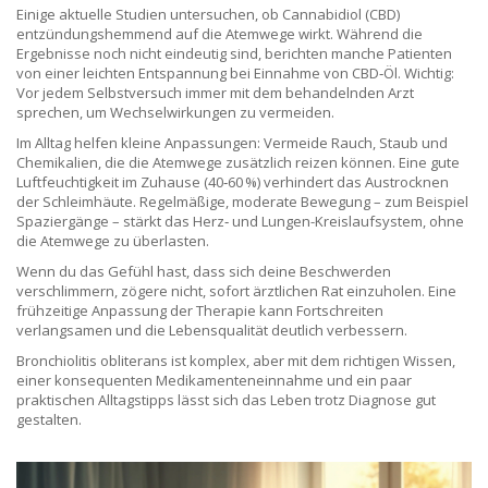
Einige aktuelle Studien untersuchen, ob Cannabidiol (CBD)
entzündungshemmend auf die Atemwege wirkt. Während die
Ergebnisse noch nicht eindeutig sind, berichten manche Patienten
von einer leichten Entspannung bei Einnahme von CBD‑Öl. Wichtig:
Vor jedem Selbstversuch immer mit dem behandelnden Arzt
sprechen, um Wechselwirkungen zu vermeiden.
Im Alltag helfen kleine Anpassungen: Vermeide Rauch, Staub und
Chemikalien, die die Atemwege zusätzlich reizen können. Eine gute
Luftfeuchtigkeit im Zuhause (40‑60 %) verhindert das Austrocknen
der Schleimhäute. Regelmäßige, moderate Bewegung – zum Beispiel
Spaziergänge – stärkt das Herz‑ und Lungen-Kreislaufsystem, ohne
die Atemwege zu überlasten.
Wenn du das Gefühl hast, dass sich deine Beschwerden
verschlimmern, zögere nicht, sofort ärztlichen Rat einzuholen. Eine
frühzeitige Anpassung der Therapie kann Fortschreiten
verlangsamen und die Lebensqualität deutlich verbessern.
Bronchiolitis obliterans ist komplex, aber mit dem richtigen Wissen,
einer konsequenten Medikamenteneinnahme und ein paar
praktischen Alltagstipps lässt sich das Leben trotz Diagnose gut
gestalten.