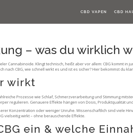
CBD VAPEN
CBD HA
ung – was du wirklich w
ler Cannabinoide. Klingt technisch, heißt aber vor allem: CBG kommt in j
h nach CBG, wie schnell wirkt es und ist es sicher? Hier bekommst du klar
 wirkt
hlreiche Prozesse wie Schlaf, Schmerzverarbeitung und Stimmung mitsteu
örper regulieren. Genauere Effekte hängen von Dosis, Produktqualität un
rer Konzentration oder weniger Unruhe. Wissenschaftlich sind viele Hinw
 vielseitig wirkt – ohne berauschende Effekte.
 CBG ein & welche Einn