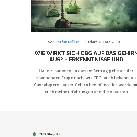
Von
Stefan Müller
Datiert
20 Dez 2023
WIE WIRKT SICH CBG AUF DAS GEHIR
AUS? – ERKENNTNISSE UND
WIRKUNGSWEISE
Hallo zusammen! In diesem Beitrag gehe ich der
spannenden Frage nach, wie CBG, auch bekannt als
Cannabigerol, unser Gehirn beeinflusst. Ich werde mi
euch meine Erfahrungen und die neuesten
Forschungsergebnisse teilen, die zeigen, dass CBG
mehr als nur ein buzzword im Gesundheitsbereich ist
Wir werden gemeinsam entdecken, wie diese nicht-
psychoaktive Cannabinoid-Komponente sowohl
therapeutisches Potential als auch komplexe
Interaktionen im Gehirn aufweist. Seid gespannt,