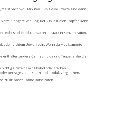
, meist nach 5–15 Minuten. Subjektive Effekte sind dann
 Vorteil: längere Wirkung. Bei Sublingualen Tropfen kann
erreicht sind. Produkte variieren stark in Konzentration.
gkeit oder leichtem Unwohlsein. Wenn du Medikamente
te enthalten andere Cannabinoide und Terpene, die die
 nicht gleichzeitig mit Alkohol oder starken
“ oder Beiträge zu CBD, CBN und Produktvergleichen.
was zu dir passt—ohne Rätselraten.