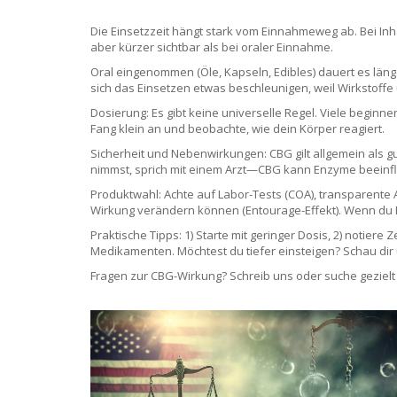
Die Einsetzzeit hängt stark vom Einnahmeweg ab. Bei Inh
aber kürzer sichtbar als bei oraler Einnahme.
Oral eingenommen (Öle, Kapseln, Edibles) dauert es länge
sich das Einsetzen etwas beschleunigen, weil Wirksto
Dosierung: Es gibt keine universelle Regel. Viele beginne
Fang klein an und beobachte, wie dein Körper reagiert.
Sicherheit und Nebenwirkungen: CBG gilt allgemein als 
nimmst, sprich mit einem Arzt—CBG kann Enzyme beeinfl
Produktwahl: Achte auf Labor-Tests (COA), transparente
Wirkung verändern können (Entourage-Effekt). Wenn du Nu
Praktische Tipps: 1) Starte mit geringer Dosis, 2) notiere
Medikamenten. Möchtest du tiefer einsteigen? Schau dir 
Fragen zur CBG-Wirkung? Schreib uns oder suche gezielt