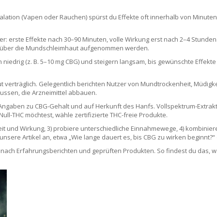
alation (Vapen oder Rauchen) spürst du Effekte oft innerhalb von Minuten
r: erste Effekte nach 30–90 Minuten, volle Wirkung erst nach 2–4 Stunden.
ffe über die Mundschleimhaut aufgenommen werden.
n niedrig (z. B. 5–10 mg CBG) und steigern langsam, bis gewünschte Effekte 
gut verträglich. Gelegentlich berichten Nutzer von Mundtrockenheit, Müdi
ussen, die Arzneimittel abbauen.
 Angaben zu CBG-Gehalt und auf Herkunft des Hanfs. Vollspektrum-Extrak
ll-THC möchtest, wähle zertifizierte THC-freie Produkte.
 Zeit und Wirkung, 3) probiere unterschiedliche Einnahmewege, 4) kombiniere
unsere Artikel an, etwa „Wie lange dauert es, bis CBG zu wirken beginnt?
 nach Erfahrungsberichten und geprüften Produkten. So findest du das, 