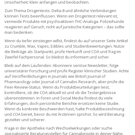
Unsicherheit: klein anfangen und beobachten.
Zum Thema Drogentests: Delta-8 und ähnliche Verbindungen
können Tests beeinflussen. Wenn ein Drogentest relevant ist,
vermeide Produkte mit psychoaktiven THC-Analoga. Polizeihunde
reagieren auf Geruch, nicht auf juristische Kategorien – das sollte
man bedenken.
Wenn du tiefer einsteigen willst, findest du auf unserer Seite Artikel
zu Crumble, Wax, Vapes, Edibles und Studienbewertungen. Nutze
die Beiträge als Startpunkt, prüfe Herkunft und COA und frag im
Zweifel Fachpersonal. So bleibst du informiert und sicher.
Bleib auf dem Laufenden: Abonniere seriöse Newsletter, folge
universitärer Forschung und prüfe Register klinischer Studien. Achte
auf Veröffentlichungen in Journals wie British Journal of
Pharmacology oder Journal of Cannabis Research, aber prüfe die
Peer‑Review‑Status. Wenn du Produktbeurteilungen liest,
kontrolliere, ob die COA aktuell ist und ob die Testergebnisse
übereinstimmen. In Foren und Social Media findest du viele
Erfahrungen, doch persönliche Berichte ersetzen keine Studie.
Wenn du konkrete Beschwerden hast, halte Produktbezeichnung
und COA bereit, bevor du mit Ärztinnen sprichst. So wird Beratung
gezielter und sicherer.
Frage in der Apotheke nach Wechselwirkungen oder suche
spezialisierte Beratungsstellen für Cannabinoide in deiner Nähe.