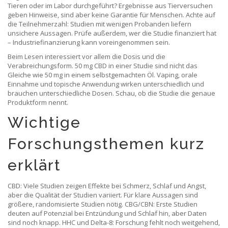
Tieren oder im Labor durchgeführt? Ergebnisse aus Tierversuchen
geben Hinweise, sind aber keine Garantie für Menschen. Achte auf
die Teilnehmerzahl: Studien mit wenigen Probanden liefern
unsichere Aussagen. Prüfe außerdem, wer die Studie finanziert hat
– Industriefinanzierung kann voreingenommen sein.
Beim Lesen interessiert vor allem die Dosis und die
Verabreichungsform. 50 mg CBD in einer Studie sind nicht das
Gleiche wie 50 mg in einem selbstgemachten Öl. Vaping, orale
Einnahme und topische Anwendung wirken unterschiedlich und
brauchen unterschiedliche Dosen. Schau, ob die Studie die genaue
Produktform nennt.
Wichtige
Forschungsthemen kurz
erklärt
CBD: Viele Studien zeigen Effekte bei Schmerz, Schlaf und Angst,
aber die Qualität der Studien variiert. Für klare Aussagen sind
größere, randomisierte Studien nötig. CBG/CBN: Erste Studien
deuten auf Potenzial bei Entzündung und Schlaf hin, aber Daten
sind noch knapp. HHC und Delta-8: Forschung fehlt noch weitgehend,