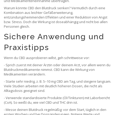
und Medikamenteneinnahme übertragen.
Warum könnte CBD den Blutdruck senken? Vermutlich durch eine
Kombination aus leichter Gefäßerweiterung,
entzündungshemmenden Effekten und einer Reduktion von Angst
bzw. Stress. Doch die Wirkung ist doseabhängig und nicht bei allen
Personen gleich.
Sichere Anwendung und
Praxistipps
Wenn du CBD ausprobieren willst, geh schrittweise vor:
- Sprich zuerst mit deiner Ärztin oder deinem Arzt, vor allem wenn du
Blutdruckmedikamente nimmst. CBD kann die Wirkung von
Medikamenten verändern.
- Starte sehr niedrig, z. B. 5–10 mg CBD am Tag, und steigere langsam.
Viele Studien arbeiten mit deutlich höheren Dosen, die nicht als
Alltagsdosis geeignet sind.
- Verwende standardisierte Produkte (Öl/Tinkturen) mit Laborbericht
(CoA). So weißt du, wie viel CBD und THC drin ist.
- Messe deinen Blutdruck regelmäßig: vor dem Start, täglich in den
ersten Wochen und bei Dosisänderungen. Notiere Werte und