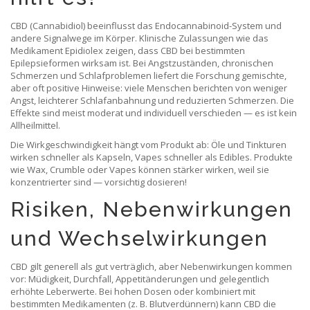
CBD (Cannabidiol) beeinflusst das Endocannabinoid-System und
andere Signalwege im Körper. Klinische Zulassungen wie das
Medikament Epidiolex zeigen, dass CBD bei bestimmten
Epilepsieformen wirksam ist. Bei Angstzuständen, chronischen
Schmerzen und Schlafproblemen liefert die Forschung gemischte,
aber oft positive Hinweise: viele Menschen berichten von weniger
Angst, leichterer Schlafanbahnung und reduzierten Schmerzen. Die
Effekte sind meist moderat und individuell verschieden — es ist kein
Allheilmittel.
Die Wirkgeschwindigkeit hängt vom Produkt ab: Öle und Tinkturen
wirken schneller als Kapseln, Vapes schneller als Edibles. Produkte
wie Wax, Crumble oder Vapes können stärker wirken, weil sie
konzentrierter sind — vorsichtig dosieren!
Risiken, Nebenwirkungen
und Wechselwirkungen
CBD gilt generell als gut verträglich, aber Nebenwirkungen kommen
vor: Müdigkeit, Durchfall, Appetitänderungen und gelegentlich
erhöhte Leberwerte. Bei hohen Dosen oder kombiniert mit
bestimmten Medikamenten (z. B. Blutverdünnern) kann CBD die