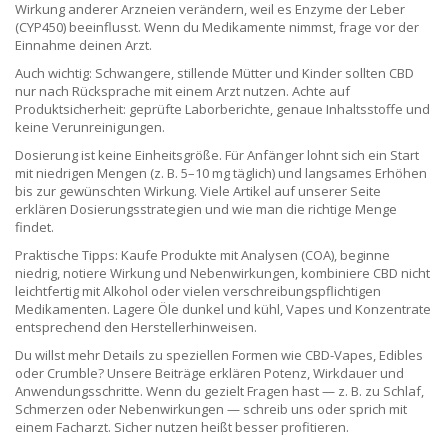
Wirkung anderer Arzneien verändern, weil es Enzyme der Leber
(CYP450) beeinflusst. Wenn du Medikamente nimmst, frage vor der
Einnahme deinen Arzt.
Auch wichtig: Schwangere, stillende Mütter und Kinder sollten CBD
nur nach Rücksprache mit einem Arzt nutzen. Achte auf
Produktsicherheit: geprüfte Laborberichte, genaue Inhaltsstoffe und
keine Verunreinigungen.
Dosierung ist keine Einheitsgröße. Für Anfänger lohnt sich ein Start
mit niedrigen Mengen (z. B. 5–10 mg täglich) und langsames Erhöhen
bis zur gewünschten Wirkung. Viele Artikel auf unserer Seite
erklären Dosierungsstrategien und wie man die richtige Menge
findet.
Praktische Tipps: Kaufe Produkte mit Analysen (COA), beginne
niedrig, notiere Wirkung und Nebenwirkungen, kombiniere CBD nicht
leichtfertig mit Alkohol oder vielen verschreibungspflichtigen
Medikamenten. Lagere Öle dunkel und kühl, Vapes und Konzentrate
entsprechend den Herstellerhinweisen.
Du willst mehr Details zu speziellen Formen wie CBD-Vapes, Edibles
oder Crumble? Unsere Beiträge erklären Potenz, Wirkdauer und
Anwendungsschritte. Wenn du gezielt Fragen hast — z. B. zu Schlaf,
Schmerzen oder Nebenwirkungen — schreib uns oder sprich mit
einem Facharzt. Sicher nutzen heißt besser profitieren.