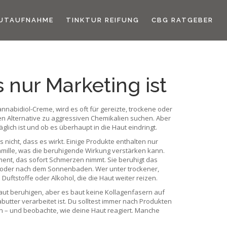
UTAUFNAHME
TINKTUR REIFUNG
CBG RATGEBER
 nur Marketing ist
annabidiol-Creme
, wird es oft für gereizte, trockene oder
chen Alternative zu aggressiven Chemikalien suchen. Aber
äglich ist und ob es überhaupt in die Haut eindringt.
nicht, dass es wirkt. Einige Produkte enthalten nur
amille, was die beruhigende Wirkung verstärken kann.
ment, das sofort Schmerzen nimmt. Sie beruhigt das
ea oder nach dem Sonnenbaden. Wer unter trockener,
uftstoffe oder Alkohol, die die Haut weiter reizen.
 Haut beruhigen, aber es baut keine Kollagenfasern auf
abutter verarbeitet ist. Du solltest immer nach Produkten
n – und beobachte, wie deine Haut reagiert. Manche