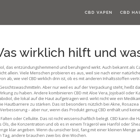
CBD VAPEN
CBD HA
s wirklich hilft und was
diol, das entzündungshemmend und beruhigend wirkt
. Auch bekannt als
C
icht allein. Viele Menschen probieren es aus, weil sie nach einer natürli
on ab, wie viel CBD wirklich drin ist, ob es mit anderen Inhaltsstoffen vertr
sichtswaschmitteln. Aber nur weil es auf der Verpackung steht, heißt das 
Wirkung zu haben. Andere kombinieren CBD mit Aloe Vera, Jojobaöl oder K
diol, die lokal auf die Haut aufgetragen wird
.
wirkt nicht wie ein Medika
 die Hautbarriere zu stärken. Das ist besonders nützlich bei Akne, Rosaz
 Verbesserung – aber nur, wenn das Produkt genug CBD enthält und keine D
Falten oder Cellulite. Das ist nicht wissenschaftlich belegt. CBD kann die
 des Öls, die Konzentration und ob es in einem Trägeröl wie Hanföl oder She
ge klar angeben. Wenn du unsicher bist, fang mit einer kleinen Menge a
 Tag, andere brauchen zwei bis drei Wochen.