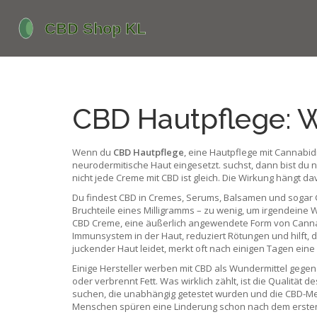
CBD Hautpflege: Wa
Wenn du
CBD Hautpflege
,
eine Hautpflege mit Cannabi
neurodermitische Haut eingesetzt.
suchst, dann bist du n
nicht jede Creme mit CBD ist gleich. Die Wirkung hängt dav
Du findest CBD in Cremes, Serums, Balsamen und sogar Ge
Bruchteile eines Milligramms – zu wenig, um irgendeine 
CBD Creme
,
eine äußerlich angewendete Form von Cannabi
Immunsystem in der Haut, reduziert Rötungen und hilft,
juckender Haut leidet, merkt oft nach einigen Tagen eine
Einige Hersteller werben mit CBD als Wundermittel gegen 
oder verbrennt Fett. Was wirklich zählt, ist die Qualität
suchen, die unabhängig getestet wurden und die CBD-Men
Menschen spüren eine Linderung schon nach dem ersten