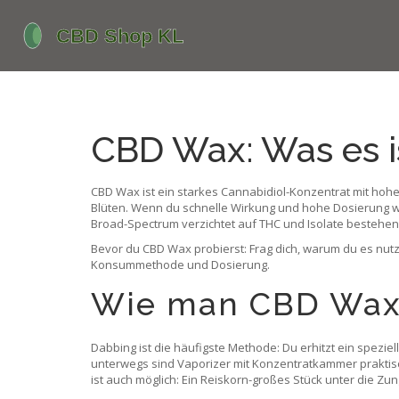
CBD Wax: Was es is
CBD Wax ist ein starkes Cannabidiol-Konzentrat mit hohe
Blüten. Wenn du schnelle Wirkung und hohe Dosierung wil
Broad-Spectrum verzichtet auf THC und Isolate bestehen
Bevor du CBD Wax probierst: Frag dich, warum du es nutz
Konsummethode und Dosierung.
Wie man CBD Wax
Dabbing ist die häufigste Methode: Du erhitzt ein speziel
unterwegs sind Vaporizer mit Konzentratkammer praktisch
ist auch möglich: Ein Reiskorn-großes Stück unter die Zun