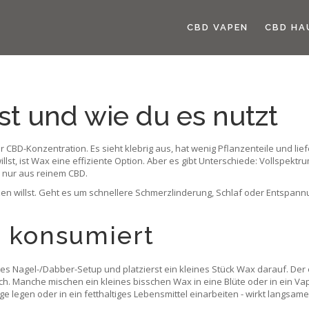
CBD VAPEN
CBD HA
t und wie du es nutzt
r CBD-Konzentration. Es sieht klebrig aus, hat wenig Pflanzenteile und li
lst, ist Wax eine effiziente Option. Aber es gibt Unterschiede: Vollspe
 nur aus reinem CBD.
en willst. Geht es um schnellere Schmerzlinderung, Schlaf oder Entspannu
 konsumiert
les Nagel-/Dabber-Setup und platzierst ein kleines Stück Wax darauf. Der e
. Manche mischen ein kleines bisschen Wax in eine Blüte oder in ein Vap
ge legen oder in ein fetthaltiges Lebensmittel einarbeiten - wirkt langsame