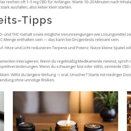
 Wax reichen oft 1–5 mg CBD für Anfänger. Warte 10–20 Minuten nach Inhal
ark ausfallen, also lieber klein starten.
eits-Tipps
D- und THC-Gehalt sowie mögliche Verunreinigungen wie Lösungsmittel ze
HC-Menge enthalten sein — das kann bei Drogentests relevant sein.
auf. Hitze und Licht reduzieren Terpene und Potenz. Nutze kleine Spatel
enten interagieren. Wenn du regelmäßig Medikamente nimmst, sprich mit
petitveränderungen. Wenn du schwanger bist oder stillst, vermeide CBD-
dabben. Willst du längere Wirkung -> oral. Unsicher? Starte mit niedriger 
endung ohne unnötige Risiken.