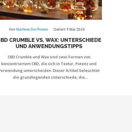
Von
Marlene Dorfmann
Datiert
9 Mai 2024
BD CRUMBLE VS. WAX: UNTERSCHIEDE
UND ANWENDUNGSTIPPS
CBD Crumble und Wax sind zwei Formen von
konzentriertem CBD, die sich in Textur, Potenz und
Verwendung unterscheiden. Dieser Artikel beleuchtet
die grundlegenden Unterschiede, die
erwendungsmethoden und gibt Tipps für die Auswahl
zwischen diesen beiden Produkten. Erfahren Sie, wie
ie die Effektivität von CBD durch die richtige Wahl der
Produktform maximieren können.