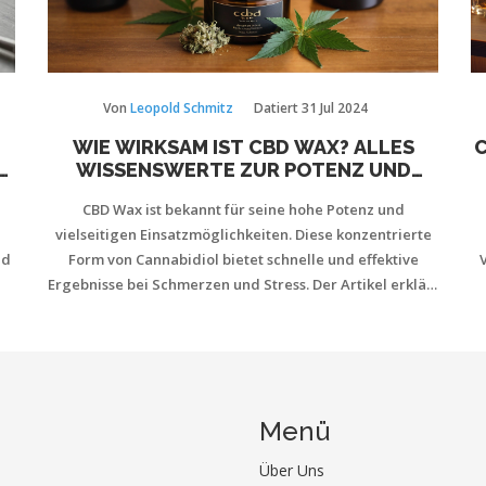
Von
Leopold Schmitz
Datiert
31 Jul 2024
WIE WIRKSAM IST CBD WAX? ALLES
C
N
WISSENSWERTE ZUR POTENZ UND
ANWENDUNG
CBD Wax ist bekannt für seine hohe Potenz und
vielseitigen Einsatzmöglichkeiten. Diese konzentrierte
nd
Form von Cannabidiol bietet schnelle und effektive
Ergebnisse bei Schmerzen und Stress. Der Artikel erklärt
die Herstellung, Wirkung und Anwendung von CBD Wax
V
und gibt praktische Tipps für die Nutzung. Erfahren Sie,
wie diese CBD-Form Ihre Gesundheit verbessern kann.
S
Menü
Über Uns