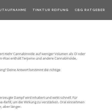
UTAUFNAHME
TINKTUR REIFUNG
CBG RATGEBER
efert mehr Cannabinoide auf weniger Volumen als Öl oder
ktrum-Wax enthält Terpene und andere Cannabinoide,
ng? Deine Antwort bestimmt die richtige
rzeugte Dampf wird inhaliert und wirkt schnell. Für
e-Refill, um die Wirkung zu verstärken. Oral einnehmen
r, aber länger.