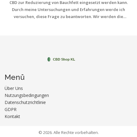
CBD zur Reduzierung von Bauchfett eingesetzt werden kann.
Durch meine Untersuchungen und Erfahrungen werde ich
versuchen, diese Frage zu beantworten. Wir werden die
potenziellen Vorteile von CBD hervorheben, wie es die
allgemeine Gesundheit und das Wohlbefinden verbessern kann,
und ob es einen direkten Einfluss auf den Gewichtsverlust haben
könnte. Begleiten Sie mich auf dieser spannenden Reise, um
mehr über CBD und seine Auswirkungen auf das Bauchfett zu
erfahren.
Menü
Über Uns
Nutzungsbedingungen
Datenschutzrichtlinie
GDPR
Kontakt
© 2026. Alle Rechte vorbehalten.