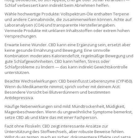
Schlaf verbessert kann indirekt beim Abnehmen helfen.
Wähle hochwertige Produkte: Vollspektrum-Öle enthalten Terpene
und andere Cannabinoide, die zusammenwirken können. Achte auf
Laboranalysen (COA) und transparente Herstellerangaben.
Vermeide Produkte mit unklaren Inhaltsstoffen oder extrem hohen
Versprechungen.
Erwarte keine Wunder. CBD kann eine Ergänzung sein, ersetzt aber
keine gesunde Ernährung und Bewegung. Eine sinnvolle
Kombination: moderates Kaloriendefizit, regelmäßige Bewegung und
gute Schlafgewohnheiten. CBD kann helfen, Stress oder
Schlafprobleme zu lindern — das kann indirekt Gewichtskontrolle
unterstützen.
Beachte Wechselwirkungen: CBD beeinflusst Leberenzyme (CYP450).
Wenn du Medikamente nimmst, sprich vorher mit deinem Arzt.
Besondere Vorsicht bei Blutverdünnern und bestimmten
Antidepressiva.
Häufige Nebenwirkungen sind mild: Mundtrockenheit, Müdigkeit,
Magenbeschwerden. Wenn du ungewöhnliche Symptome bemerkst,
setze CBD ab und kläre das mit einer Fachperson.
Fazit ohne Floskeln: CBD zeigt interessante Ansätze zur
Unterstützung des Stoffwechsels, aber robuste Beweise fehlen.
Willst du es testen, mach es sicher, dokumentiere Effekte und setze