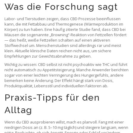
Was die Forschung sagt
Labor- und Tierstudien zeigen, dass CBD Prozesse beeinflussen
kann, die mit Fettabbau und Thermogenese (Wärmeproduktion im
Körper) zu tun haben. Eine häufig zitierte Studie fand, dass CBD bei
Mäusen die sogenannte „Browning“-Reaktion von Fettzellen fördert
— das heißt, weiße Fettzellen schalten auf einen aktiveren
Stoffwechsel um. Menschenstudien sind allerdings rar und meist
klein. Aktuelle klinische Daten reichen nicht aus, um sichere
Empfehlungen zur Gewichtsabnahme zu geben.
Wichtig zu wissen: CBD selbst ist nicht psychoaktiv wie THC und führt
nicht automatisch zu Appetitsteigerung. Manche Anwender berichten
sogar von einer leichten Verringerung des Hungergefühls, andere
bemerken keine Änderung. Der Effekt hängt stark von Dosis,
Produktqualität, Lebensstil und individuellen Faktoren ab.
Praxis-Tipps für den
Alltag
Wenn du CBD ausprobieren willst, mach es planvoll. Fang mit einer
niedrigen Dosis an (z. B. 5–10 mg täglich) und steigere langsam, wenn
nötig. Beobachte, ob sich Appetit, Energie oder Schlaf verändern —