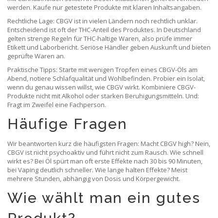
werden. Kaufe nur getestete Produkte mit klaren Inhaltsangaben.
Rechtliche Lage: CBGV ist in vielen Ländern noch rechtlich unklar.
Entscheidend ist oft der THC-Anteil des Produktes. In Deutschland
gelten strenge Regeln für THC-haltige Waren, also prüfe immer
Etikett und Laborbericht. Seriöse Händler geben Auskunft und bieten
geprüfte Waren an.
Praktische Tipps: Starte mit wenigen Tropfen eines CBGV-Öls am
Abend, notiere Schlafqualität und Wohlbefinden. Probier ein Isolat,
wenn du genau wissen willst, wie CBGV wirkt. Kombiniere CBGV-
Produkte nicht mit Alkohol oder starken Beruhigungsmitteln. Und:
Fragt im Zweifel eine Fachperson.
Häufige Fragen
Wir beantworten kurz die häufigsten Fragen: Macht CBGV high? Nein,
CBGV ist nicht psychoaktiv und führt nicht zum Rausch. Wie schnell
wirkt es? Bei Öl spürt man oft erste Effekte nach 30 bis 90 Minuten,
bei Vaping deutlich schneller. Wie lange halten Effekte? Meist
mehrere Stunden, abhängig von Dosis und Körpergewicht.
Wie wählt man ein gutes