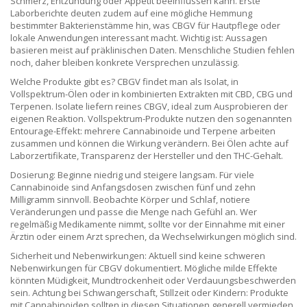
Schmerz, Entzündung oder Appetit beeinflussen kann. Erste
Laborberichte deuten zudem auf eine mögliche Hemmung
bestimmter Bakterienstämme hin, was CBGV für Hautpflege oder
lokale Anwendungen interessant macht. Wichtig ist: Aussagen
basieren meist auf präklinischen Daten. Menschliche Studien fehlen
noch, daher bleiben konkrete Versprechen unzulässig.
Welche Produkte gibt es? CBGV findet man als Isolat, in
Vollspektrum-Ölen oder in kombinierten Extrakten mit CBD, CBG und
Terpenen. Isolate liefern reines CBGV, ideal zum Ausprobieren der
eigenen Reaktion. Vollspektrum-Produkte nutzen den sogenannten
Entourage-Effekt: mehrere Cannabinoide und Terpene arbeiten
zusammen und können die Wirkung verändern. Bei Ölen achte auf
Laborzertifikate, Transparenz der Hersteller und den THC-Gehalt.
Dosierung: Beginne niedrig und steigere langsam. Für viele
Cannabinoide sind Anfangsdosen zwischen fünf und zehn
Milligramm sinnvoll. Beobachte Körper und Schlaf, notiere
Veränderungen und passe die Menge nach Gefühl an. Wer
regelmäßig Medikamente nimmt, sollte vor der Einnahme mit einer
Ärztin oder einem Arzt sprechen, da Wechselwirkungen möglich sind.
Sicherheit und Nebenwirkungen: Aktuell sind keine schweren
Nebenwirkungen für CBGV dokumentiert. Mögliche milde Effekte
könnten Müdigkeit, Mundtrockenheit oder Verdauungsbeschwerden
sein. Achtung bei Schwangerschaft, Stillzeit oder Kindern: Produkte
mit Cannabinoiden sollten in diesen Situationen generell vermieden