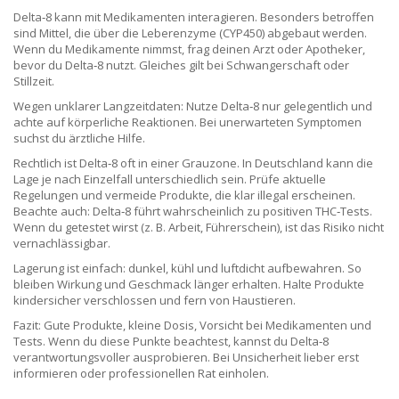
Delta‑8 kann mit Medikamenten interagieren. Besonders betroffen
sind Mittel, die über die Leberenzyme (CYP450) abgebaut werden.
Wenn du Medikamente nimmst, frag deinen Arzt oder Apotheker,
bevor du Delta‑8 nutzt. Gleiches gilt bei Schwangerschaft oder
Stillzeit.
Wegen unklarer Langzeitdaten: Nutze Delta‑8 nur gelegentlich und
achte auf körperliche Reaktionen. Bei unerwarteten Symptomen
suchst du ärztliche Hilfe.
Rechtlich ist Delta‑8 oft in einer Grauzone. In Deutschland kann die
Lage je nach Einzelfall unterschiedlich sein. Prüfe aktuelle
Regelungen und vermeide Produkte, die klar illegal erscheinen.
Beachte auch: Delta‑8 führt wahrscheinlich zu positiven THC‑Tests.
Wenn du getestet wirst (z. B. Arbeit, Führerschein), ist das Risiko nicht
vernachlässigbar.
Lagerung ist einfach: dunkel, kühl und luftdicht aufbewahren. So
bleiben Wirkung und Geschmack länger erhalten. Halte Produkte
kindersicher verschlossen und fern von Haustieren.
Fazit: Gute Produkte, kleine Dosis, Vorsicht bei Medikamenten und
Tests. Wenn du diese Punkte beachtest, kannst du Delta‑8
verantwortungsvoller ausprobieren. Bei Unsicherheit lieber erst
informieren oder professionellen Rat einholen.