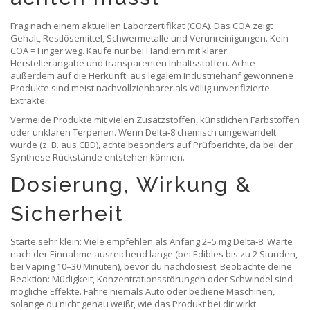
Frag nach einem aktuellen Laborzertifikat (COA). Das COA zeigt
Gehalt, Restlösemittel, Schwermetalle und Verunreinigungen. Kein
COA = Finger weg. Kaufe nur bei Händlern mit klarer
Herstellerangabe und transparenten Inhaltsstoffen. Achte
außerdem auf die Herkunft: aus legalem Industriehanf gewonnene
Produkte sind meist nachvollziehbarer als völlig unverifizierte
Extrakte.
Vermeide Produkte mit vielen Zusatzstoffen, künstlichen Farbstoffen
oder unklaren Terpenen. Wenn Delta‑8 chemisch umgewandelt
wurde (z. B. aus CBD), achte besonders auf Prüfberichte, da bei der
Synthese Rückstände entstehen können.
Dosierung, Wirkung &
Sicherheit
Starte sehr klein: Viele empfehlen als Anfang 2–5 mg Delta‑8. Warte
nach der Einnahme ausreichend lange (bei Edibles bis zu 2 Stunden,
bei Vaping 10–30 Minuten), bevor du nachdosiest. Beobachte deine
Reaktion: Müdigkeit, Konzentrationsstörungen oder Schwindel sind
mögliche Effekte. Fahre niemals Auto oder bediene Maschinen,
solange du nicht genau weißt, wie das Produkt bei dir wirkt.