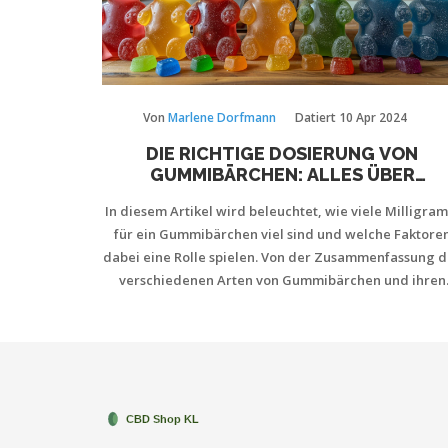
Von
Marlene Dorfmann
Datiert
10 Apr 2024
DIE RICHTIGE DOSIERUNG VON
GUMMIBÄRCHEN: ALLES ÜBER
MILLIGRAMM UND EFFEKTE
In diesem Artikel wird beleuchtet, wie viele Milligra
für ein Gummibärchen viel sind und welche Faktore
dabei eine Rolle spielen. Von der Zusammenfassung d
verschiedenen Arten von Gummibärchen und ihren
Inhaltsstoffen bis hin zu Ratschlägen, wie man die
richtige Dosis für sich findet, deckt dieser Beitrag all
Wichtige rund um das Thema ab. Leser werden sowo
interessante Fakten über Gummibärchen lernen als
auch hilfreiche Tipps zum sicheren Konsum erhalten