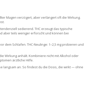
ter Magen verzögert, aber verlängert oft die Wirkung.
st.
 tendenziell sedierend. THC erzeugt das typische
d aber teils weniger erforscht und können bei
vor dem Schlafen. THC-Neulinge: 1–2,5 mg probieren und
ie Wirkung anhält. Kombiniere nicht mit Alkohol oder
ptomen ärztliche Hilfe.
e langsam an. So findest du die Dosis, die wirkt — ohne