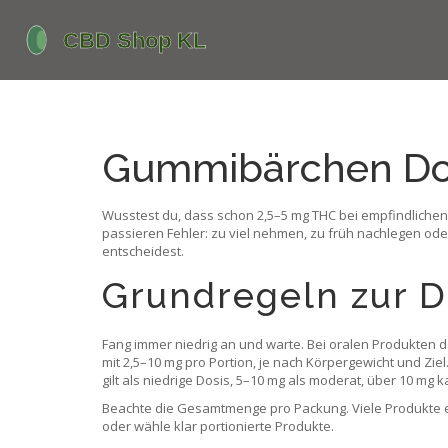
Gummibärchen Dosie
Wusstest du, dass schon 2,5–5 mg THC bei empfindlichen
passieren Fehler: zu viel nehmen, zu früh nachlegen od
entscheidest.
Grundregeln zur D
Fang immer niedrig an und warte. Bei oralen Produkten d
mit 2,5–10 mg pro Portion, je nach Körpergewicht und Ziel
gilt als niedrige Dosis, 5–10 mg als moderat, über 10 m
Beachte die Gesamtmenge pro Packung. Viele Produkte en
oder wähle klar portionierte Produkte.