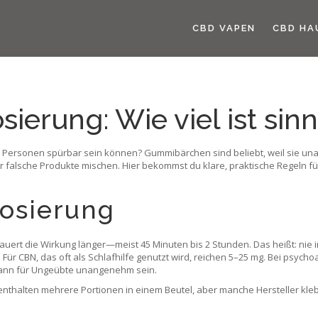
CBD VAPEN
CBD HA
rung: Wie viel ist sinn
 Personen spürbar sein können? Gummibärchen sind beliebt, weil sie unau
er falsche Produkte mischen. Hier bekommst du klare, praktische Regeln 
osierung
auert die Wirkung länger—meist 45 Minuten bis 2 Stunden. Das heißt: nie 
. Für CBN, das oft als Schlafhilfe genutzt wird, reichen 5–25 mg. Bei psy
g kann für Ungeübte unangenehm sein.
thalten mehrere Portionen in einem Beutel, aber manche Hersteller kleb