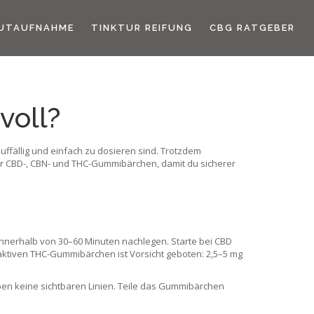
UTAUFNAHME
TINKTUR REIFUNG
CBG RATGEBER
voll?
ffällig und einfach zu dosieren sind. Trotzdem
für CBD-, CBN- und THC-Gummibärchen, damit du sicherer
innerhalb von 30–60 Minuten nachlegen. Starte bei CBD
choaktiven THC-Gummibärchen ist Vorsicht geboten: 2,5–5 mg
en keine sichtbaren Linien. Teile das Gummibärchen