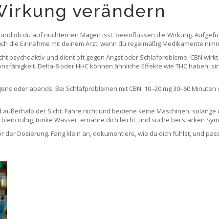
 Wirkung verändern
nd ob du auf nüchternen Magen isst, beeinflussen die Wirkung. Aufgefüll
 die Einnahme mit deinem Arzt, wenn du regelmäßig Medikamente nimm
cht psychoaktiv und dient oft gegen Angst oder Schlafprobleme. CBN wirkt
sfähigkeit. Delta-8 oder HHC können ähnliche Effekte wie THC haben, sin
rgens oder abends. Bei Schlafproblemen mit CBN: 10–20 mg 30–60 Minuten 
außerhalb der Sicht. Fahre nicht und bediene keine Maschinen, solange d
bleib ruhig, trinke Wasser, ernähre dich leicht, und suche bei starken Sym
 der Dosierung. Fang klein an, dokumentiere, wie du dich fühlst, und pass