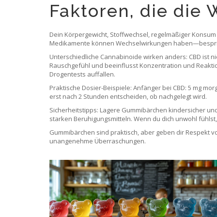
Faktoren, die die
Dein Körpergewicht, Stoffwechsel, regelmäßiger Konsum u
Medikamente können Wechselwirkungen haben—besprich
Unterschiedliche Cannabinoide wirken anders: CBD ist ni
Rauschgefühl und beeinflusst Konzentration und Reaktion
Drogentests auffallen.
Praktische Dosier-Beispiele: Anfänger bei CBD: 5 mg mo
erst nach 2 Stunden entscheiden, ob nachgelegt wird.
Sicherheitstipps: Lagere Gummibärchen kindersicher und 
starken Beruhigungsmitteln. Wenn du dich unwohl fühlst, 
Gummibärchen sind praktisch, aber geben dir Respekt vor
unangenehme Überraschungen.