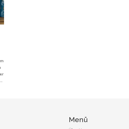
mm
n
er
es
hl
.
Menü