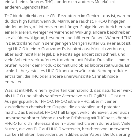
einfach ein stärkeres THC, sondern ein anderes Molekül mit
anderen Eigenschaften.
THC bindet direkt an die CB1-Rezeptoren im Gehirn – das ist, warum
du dich high fühlst, wenn du Marihuana rauchst. HHC-O hingegen
bindet anders, oft intensiver und länger. Einige Nutzer berichten von
einer klareren, weniger verwirrenden Wirkung, andere beschreiben
sie als überwältigend, besonders bei höheren Dosen. Während THC
in Deutschland nur in sehr geringen Mengen (unter 0,2 %) erlaubt ist,
liegt HHC-O in einer Grauzone: Es ist nicht ausdrücklich verboten,
aber auch nicht klar legal. Die Rechtslage ändert sich schnell, und
viele Anbieter verkaufen es trotzdem – mit Risiko. Du solltest immer
prüfen, woher dein Produkt kommt und ob es labortestet wurde. Ein
schlecht hergestelltes HHC-O kann unerwünschte Nebenprodukte
enthalten, die THC oder andere unerwünschte Cannabinoide
enthalten.
Was ist mit
HHC
,
einem hydrierten Cannabinoid, das natürlicher wirkt
als HHC-O und oft als sanftere Alternative zu THC gilt
? HHC ist der
Ausgangspunkt für HHC-O. HHC-O ist wie HHC, aber mit einer
zusätzlichen chemischen Gruppe, die es stabiler und potenter
macht. Das bedeutet: HHC-O hält länger, wirkt intensiver, aber auch
unvorhersehbarer. Wenn du schon Erfahrung mit THC hast, könnte
HHC-O für dich interessant sein – aber nicht, wenn du neu bist. Viele
Nutzer, die von THC auf HHC-O wechseln, berichten von unerwartet
starken Effekten, besonders bei Edibles oder Vapes. Die Dosierung