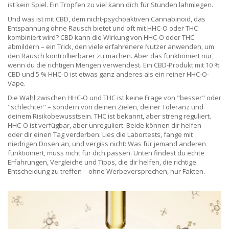
ist kein Spiel. Ein Tropfen zu viel kann dich für Stunden lahmlegen.
Und was ist mit
CBD
,
dem nicht-psychoaktiven Cannabinoid, das
Entspannung ohne Rausch bietet und oft mit HHC-O oder THC
kombiniert wird
? CBD kann die Wirkung von HHC-O oder THC
abmildern – ein Trick, den viele erfahrenere Nutzer anwenden, um
den Rausch kontrollierbarer zu machen. Aber das funktioniert nur,
wenn du die richtigen Mengen verwendest. Ein CBD-Produkt mit 10 %
CBD und 5 % HHC-O ist etwas ganz anderes als ein reiner HHC-O-
Vape.
Die Wahl zwischen HHC-O und THC ist keine Frage von "besser" oder
"schlechter" – sondern von deinen Zielen, deiner Toleranz und
deinem Risikobewusstsein. THC ist bekannt, aber streng reguliert.
HHC-O ist verfügbar, aber unreguliert. Beide können dir helfen –
oder dir einen Tag verderben. Lies die Labortests, fange mit
niedrigen Dosen an, und vergiss nicht: Was für jemand anderen
funktioniert, muss nicht für dich passen. Unten findest du echte
Erfahrungen, Vergleiche und Tipps, die dir helfen, die richtige
Entscheidung zu treffen – ohne Werbeversprechen, nur Fakten.