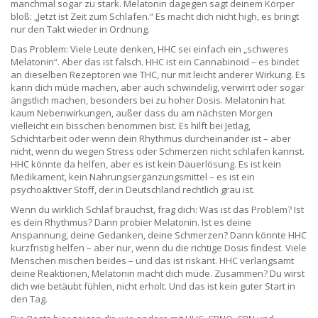
manchmal sogar zu stark. Melatonin dagegen sagt deinem Körper
bloß: „Jetzt ist Zeit zum Schlafen.“ Es macht dich nicht high, es bringt
nur den Takt wieder in Ordnung.
Das Problem: Viele Leute denken, HHC sei einfach ein „schweres
Melatonin“. Aber das ist falsch. HHC ist ein Cannabinoid – es bindet
an dieselben Rezeptoren wie THC, nur mit leicht anderer Wirkung. Es
kann dich müde machen, aber auch schwindelig, verwirrt oder sogar
ängstlich machen, besonders bei zu hoher Dosis. Melatonin hat
kaum Nebenwirkungen, außer dass du am nächsten Morgen
vielleicht ein bisschen benommen bist. Es hilft bei Jetlag,
Schichtarbeit oder wenn dein Rhythmus durcheinander ist – aber
nicht, wenn du wegen Stress oder Schmerzen nicht schlafen kannst.
HHC könnte da helfen, aber es ist kein Dauerlösung. Es ist kein
Medikament, kein Nahrungsergänzungsmittel – es ist ein
psychoaktiver Stoff, der in Deutschland rechtlich grau ist.
Wenn du wirklich Schlaf brauchst, frag dich: Was ist das Problem? Ist
es dein Rhythmus? Dann probier Melatonin. Ist es deine
Anspannung, deine Gedanken, deine Schmerzen? Dann könnte HHC
kurzfristig helfen – aber nur, wenn du die richtige Dosis findest. Viele
Menschen mischen beides – und das ist riskant. HHC verlangsamt
deine Reaktionen, Melatonin macht dich müde. Zusammen? Du wirst
dich wie betäubt fühlen, nicht erholt. Und das ist kein guter Start in
den Tag.