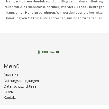
Hallo, ich bin ein Hundefreund und Blogger. In diesem Beitrag
teilen wir die Erkenntnisse darüber, wie viel CBD dazu beitragen
kann, einen Hund zu beruhigen. Wir werden über die korrekte
Dosierung von CBD für Hunde sprechen, um ihnen zu helfen, sich
zu entspannen und Stress abzubauen. Es kann überraschend sein,
wie wirksam CBD bei der Entspannung von Hunden sein kann.
Kommt mit und entdeckt dieses interessante Thema mit mir!
Menü
Über Uns
Nutzungsbedingungen
Datenschutzrichtlinie
GDPR
Kontakt