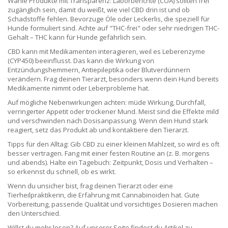
Wähle Produkte mit Transparenz: Laborberichte (COA) sollten frei
zugänglich sein, damit du weißt, wie viel CBD drin ist und ob
Schadstoffe fehlen. Bevorzuge Öle oder Leckerlis, die speziell für
Hunde formuliert sind. Achte auf "THC-frei" oder sehr niedrigen THC-
Gehalt – THC kann für Hunde gefährlich sein.
CBD kann mit Medikamenten interagieren, weil es Leberenzyme
(CYP450) beeinflusst. Das kann die Wirkung von
Entzündungshemmern, Antiepileptika oder Blutverdünnern
verändern. Frag deinen Tierarzt, besonders wenn dein Hund bereits
Medikamente nimmt oder Leberprobleme hat.
Auf mögliche Nebenwirkungen achten: müde Wirkung, Durchfall,
verringerter Appetit oder trockener Mund. Meist sind die Effekte mild
und verschwinden nach Dosisanpassung. Wenn dein Hund stark
reagiert, setz das Produkt ab und kontaktiere den Tierarzt.
Tipps für den Alltag: Gib CBD zu einer kleinen Mahlzeit, so wird es oft
besser vertragen. Fang mit einer festen Routine an (z. B. morgens
und abends). Halte ein Tagebuch: Zeitpunkt, Dosis und Verhalten –
so erkennst du schnell, ob es wirkt.
Wenn du unsicher bist, frag deinen Tierarzt oder eine
Tierheilpraktikerin, die Erfahrung mit Cannabinoiden hat. Gute
Vorbereitung, passende Qualität und vorsichtiges Dosieren machen
den Unterschied.
Willst du mehr lesen? Auf unserer Seite findest du Artikel zu