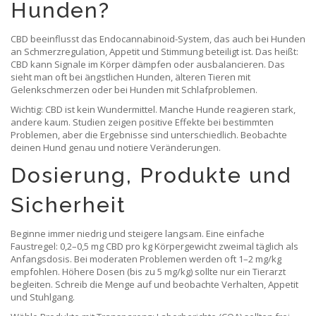
Hunden?
CBD beeinflusst das Endocannabinoid-System, das auch bei Hunden
an Schmerzregulation, Appetit und Stimmung beteiligt ist. Das heißt:
CBD kann Signale im Körper dämpfen oder ausbalancieren. Das
sieht man oft bei ängstlichen Hunden, älteren Tieren mit
Gelenkschmerzen oder bei Hunden mit Schlafproblemen.
Wichtig: CBD ist kein Wundermittel. Manche Hunde reagieren stark,
andere kaum. Studien zeigen positive Effekte bei bestimmten
Problemen, aber die Ergebnisse sind unterschiedlich. Beobachte
deinen Hund genau und notiere Veränderungen.
Dosierung, Produkte und
Sicherheit
Beginne immer niedrig und steigere langsam. Eine einfache
Faustregel: 0,2–0,5 mg CBD pro kg Körpergewicht zweimal täglich als
Anfangsdosis. Bei moderaten Problemen werden oft 1–2 mg/kg
empfohlen. Höhere Dosen (bis zu 5 mg/kg) sollte nur ein Tierarzt
begleiten. Schreib die Menge auf und beobachte Verhalten, Appetit
und Stuhlgang.