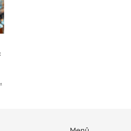
:
t
h
r
er
Menü