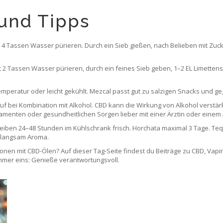
und Tipps
t 4 Tassen Wasser pürieren. Durch ein Sieb gießen, nach Belieben mit Zuc
 Tassen Wasser pürieren, durch ein feines Sieb geben, 1–2 EL Limettens
emperatur oder leicht gekühlt. Mezcal passt gut zu salzigen Snacks und ge
uf bei Kombination mit Alkohol. CBD kann die Wirkung von Alkohol verst
amenten oder gesundheitlichen Sorgen lieber mit einer Ärztin oder einem 
bleiben 24–48 Stunden im Kühlschrank frisch. Horchata maximal 3 Tage. T
r langsam Aroma.
ionen mit CBD-Ölen? Auf dieser Tag-Seite findest du Beiträge zu CBD, V
immer eins: Genieße verantwortungsvoll.