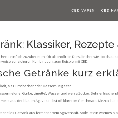
CBD VAPEN
CBD HA
änk: Klassiker, Rezepte 
chend einfach zuzubereiten. Ob alkoholfreie Durstlöscher wie Horchata u
inweise zur sicheren Kombination, zum Beispiel mit CBD.
sche Getränke kurz erkl
kalt, als Durstlöscher oder Dessert-Begleiter.
Wassermelone, Gurke, Limette), Wasser und wenig Zucker. Sehr erfrischen
meist aus der blauen Agave und ist oft klarer im Geschmack. Mezcal hat of
aditionelles Getränk aus fermentiertem Agavensaft. Atole ist ein warmes Ma