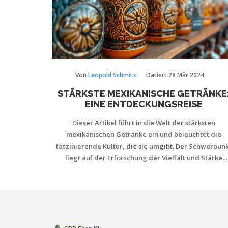
Von
Leopold Schmitz
Datiert
28 Mär 2024
STÄRKSTE MEXIKANISCHE GETRÄNKE
EINE ENTDECKUNGSREISE
Dieser Artikel führt in die Welt der stärksten
mexikanischen Getränke ein und beleuchtet die
faszinierende Kultur, die sie umgibt. Der Schwerpunk
liegt auf der Erforschung der Vielfalt und Stärke
traditioneller mexikanischer Alkohole, einschließlic
bekannter und weniger bekannter Variationen. Lese
erhalten Einblicke in die Herstellungsprozesse, die
kulturelle Bedeutung und den richtigen Genuss dies
kraftvollen Getränke.