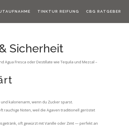
UTAUFNAHME
TINKTUR REIFUNG
CBG RATGEBER
& Sicherheit
nd Agua Fresca oder Destillate wie Tequila und Mezcal –
ärt
d und kalorienarm, wenn du Zucker sparst.
t rauchige Noten, weil die Agaven traditionell geröstet
isgetränk, oft gewürzt mit Vanille oder Zimt — perfekt an