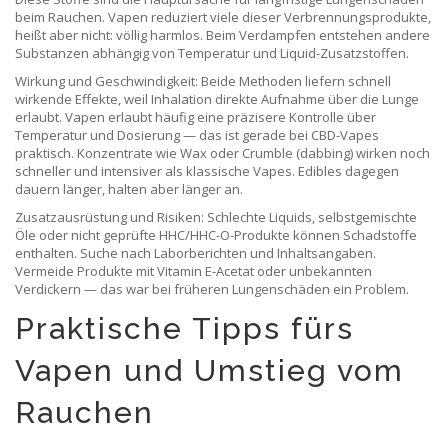
beim Rauchen. Vapen reduziert viele dieser Verbrennungsprodukte,
heißt aber nicht: völlig harmlos. Beim Verdampfen entstehen andere
Substanzen abhängig von Temperatur und Liquid-Zusatzstoffen.
Wirkung und Geschwindigkeit: Beide Methoden liefern schnell
wirkende Effekte, weil Inhalation direkte Aufnahme über die Lunge
erlaubt. Vapen erlaubt häufig eine präzisere Kontrolle über
Temperatur und Dosierung — das ist gerade bei CBD-Vapes
praktisch. Konzentrate wie Wax oder Crumble (dabbing) wirken noch
schneller und intensiver als klassische Vapes. Edibles dagegen
dauern länger, halten aber länger an.
Zusatzausrüstung und Risiken: Schlechte Liquids, selbstgemischte
Öle oder nicht geprüfte HHC/HHC-O-Produkte können Schadstoffe
enthalten. Suche nach Laborberichten und Inhaltsangaben.
Vermeide Produkte mit Vitamin E-Acetat oder unbekannten
Verdickern — das war bei früheren Lungenschäden ein Problem.
Praktische Tipps fürs
Vapen und Umstieg vom
Rauchen