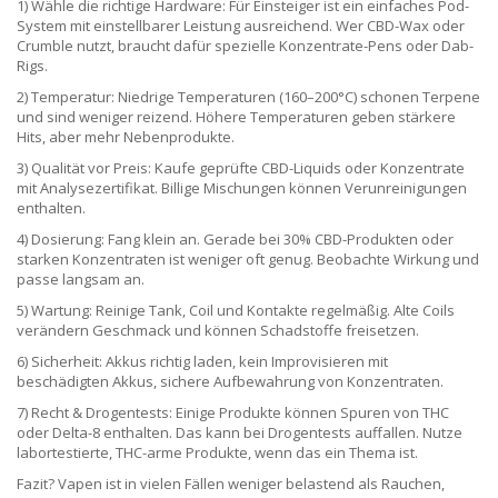
1) Wähle die richtige Hardware: Für Einsteiger ist ein einfaches Pod-
System mit einstellbarer Leistung ausreichend. Wer CBD-Wax oder
Crumble nutzt, braucht dafür spezielle Konzentrate-Pens oder Dab-
Rigs.
2) Temperatur: Niedrige Temperaturen (160–200°C) schonen Terpene
und sind weniger reizend. Höhere Temperaturen geben stärkere
Hits, aber mehr Nebenprodukte.
3) Qualität vor Preis: Kaufe geprüfte CBD-Liquids oder Konzentrate
mit Analysezertifikat. Billige Mischungen können Verunreinigungen
enthalten.
4) Dosierung: Fang klein an. Gerade bei 30% CBD-Produkten oder
starken Konzentraten ist weniger oft genug. Beobachte Wirkung und
passe langsam an.
5) Wartung: Reinige Tank, Coil und Kontakte regelmäßig. Alte Coils
verändern Geschmack und können Schadstoffe freisetzen.
6) Sicherheit: Akkus richtig laden, kein Improvisieren mit
beschädigten Akkus, sichere Aufbewahrung von Konzentraten.
7) Recht & Drogentests: Einige Produkte können Spuren von THC
oder Delta-8 enthalten. Das kann bei Drogentests auffallen. Nutze
labortestierte, THC-arme Produkte, wenn das ein Thema ist.
Fazit? Vapen ist in vielen Fällen weniger belastend als Rauchen,