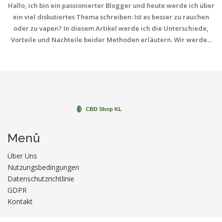
Hallo, ich bin ein passionierter Blogger und heute werde ich über
ein viel diskutiertes Thema schreiben: Ist es besser zu rauchen
oder zu vapen? In diesem Artikel werde ich die Unterschiede,
Vorteile und Nachteile beider Methoden erläutern. Wir werden
auch die gesundheitlichen Auswirkungen von Rauchen und
Vapen berücksichtigen, um eine besser fundierte Entscheidung
treffen zu können. Bleiben Sie dran, um diese spannenden
Informationen zu erhalten!
Menü
Über Uns
Nutzungsbedingungen
Datenschutzrichtlinie
GDPR
Kontakt