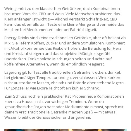
Wein gehört zu den klassischen Getränken, doch Kombinationen
brauchen Vorsicht. CBD und Wein: Viele Menschen probieren das.
Klein anfangen ist wichtig — Alkohol verstärkt Schläfrigkeit, CBD
kann das ebenfalls tun. Teste eine kleine Menge und vermeide das
Mischen bei Medikamenten oder bei Fahrtüchtigkeit.
Energy-Drinks sind keine traditionellen Getränke, aber oft beliebt als
Mix. Sie liefern Koffein, Zucker und andere Stimulatoren. Kombiniert
mit Alkohol können sie das Risiko erhöhen, die Belastung für Herz
und Kreislauf steigern und das subjektive Müdigkeitsgefühl
überdecken. Trinke solche Mischungen selten und achte auf
koffeinfreie Alternativen, wenn du empfindlich reagierst.
Lagerung gilt für fast alle traditionellen Getränke: trocken, dunkel,
bei gleichmäßiger Temperatur und gut verschlossen. Weinkorken
nicht austrocknen lassen, Absinth und Brände eher stehend lagern.
Für Longseller wie Liköre reicht oft ein kühler Schrank.
Zum Schluss noch ein praktischer Rat: Probier neue Kombinationen
zuerst zu Hause, nicht vor wichtigen Terminen. Wenn du
gesundheitliche Fragen hast oder Medikamente nimmst, sprech mit
deinem Arzt. Traditionelle Getränke machen Spaß — mit etwas
Wissen bleibt der Genuss sicher und angenehm.