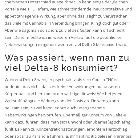
chemischen Unterschied auszeichnet. Es kann einige der gleichen
Vorteile wie THC liefern, wie schmerzlindernde, neuroprotektive und
appetitanregende Wirkung, aber ohne das „High“ zu verursachen,
das viele mit Cannabis in Verbindung bringen. Klingt doch gut oder?
Aber wie sagt man so schön, zu viel des Guten kann oft schlecht
sein! Daher möchte ich im weiteren Verlauf auf die potentiellen
Nebenwirkungen eingehen, wenn zu viel Delta-8 konsumiert wird.
Was passiert, wenn man zu
viel Delta-8 konsumiert?
Während Delta-8 weniger psychoaktiv als sein Cousin THC ist,
bedeutet das nicht, dass es keine Auswirkungen auf unseren
Körper hat. Und hier kommt der wichtige Hinweis: Wie bei jedem
Wirkstoff hängt die Wirkung von der Dosis ab. Ein wenig kann
heilsam sein, zu viel kann jedoch auch unangenehme
Nebenwirkungen hervorrufen. Übermäßiger Konsum von Delta-8
kann dazu führen, dass man sich unwohl oder übermäßig schläfrig
fühlt. Es kann zu Konzentrationsstörungen, erhöhtem Herzschlag
oder sogar zu Paranoia führen. Ja, ihr habt richtig gelesen, Paranoia!