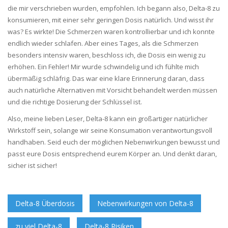
die mir verschrieben wurden, empfohlen. Ich begann also, Delta-8 zu
konsumieren, mit einer sehr geringen Dosis natürlich. Und wisst ihr
was? Es wirkte! Die Schmerzen waren kontrollierbar und ich konnte
endlich wieder schlafen. Aber eines Tages, als die Schmerzen
besonders intensiv waren, beschloss ich, die Dosis ein wenig zu
erhöhen. Ein Fehler! Mir wurde schwindelig und ich fühlte mich
übermäßig schläfrig. Das war eine klare Erinnerung daran, dass
auch natürliche Alternativen mit Vorsicht behandelt werden müssen
und die richtige Dosierung der Schlüssel ist.
Also, meine lieben Leser, Delta-8 kann ein großartiger natürlicher
Wirkstoff sein, solange wir seine Konsumation verantwortungsvoll
handhaben. Seid euch der möglichen Nebenwirkungen bewusst und
passt eure Dosis entsprechend eurem Körper an. Und denkt daran,
sicher ist sicher!
Delta-8 Überdosis
Nebenwirkungen von Delta-8
zu viel Delta-8
Delta-8 Risiken