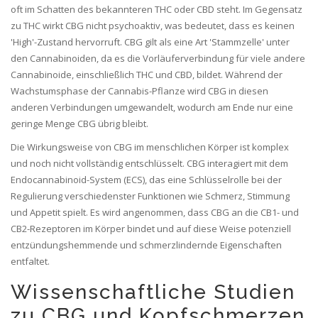
oft im Schatten des bekannteren THC oder CBD steht. Im Gegensatz
zu THC wirkt CBG nicht psychoaktiv, was bedeutet, dass es keinen
'High'-Zustand hervorruft. CBG gilt als eine Art 'Stammzelle' unter
den Cannabinoiden, da es die Vorläuferverbindung für viele andere
Cannabinoide, einschließlich THC und CBD, bildet. Während der
Wachstumsphase der Cannabis-Pflanze wird CBG in diesen
anderen Verbindungen umgewandelt, wodurch am Ende nur eine
geringe Menge CBG übrig bleibt.
Die Wirkungsweise von CBG im menschlichen Körper ist komplex
und noch nicht vollständig entschlüsselt. CBG interagiert mit dem
Endocannabinoid-System (ECS), das eine Schlüsselrolle bei der
Regulierung verschiedenster Funktionen wie Schmerz, Stimmung
und Appetit spielt. Es wird angenommen, dass CBG an die CB1- und
CB2-Rezeptoren im Körper bindet und auf diese Weise potenziell
entzündungshemmende und schmerzlindernde Eigenschaften
entfaltet.
Wissenschaftliche Studien
zu CBG und Kopfschmerzen