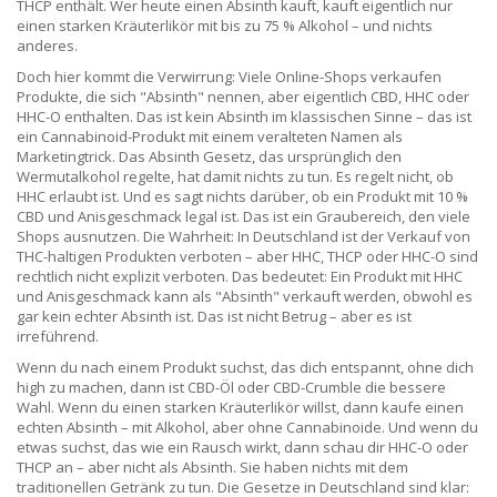
THCP enthält. Wer heute einen Absinth kauft, kauft eigentlich nur
einen starken Kräuterlikör mit bis zu 75 % Alkohol – und nichts
anderes.
Doch hier kommt die Verwirrung: Viele Online-Shops verkaufen
Produkte, die sich "Absinth" nennen, aber eigentlich CBD, HHC oder
HHC-O enthalten. Das ist kein Absinth im klassischen Sinne – das ist
ein Cannabinoid-Produkt mit einem veralteten Namen als
Marketingtrick. Das
Absinth Gesetz
,
das ursprünglich den
Wermutalkohol regelte
, hat damit nichts zu tun. Es regelt nicht, ob
HHC erlaubt ist. Und es sagt nichts darüber, ob ein Produkt mit 10 %
CBD und Anisgeschmack legal ist. Das ist ein Graubereich, den viele
Shops ausnutzen. Die Wahrheit: In Deutschland ist der Verkauf von
THC-haltigen Produkten verboten – aber HHC, THCP oder HHC-O sind
rechtlich nicht explizit verboten. Das bedeutet: Ein Produkt mit HHC
und Anisgeschmack kann als "Absinth" verkauft werden, obwohl es
gar kein echter Absinth ist. Das ist nicht Betrug – aber es ist
irreführend.
Wenn du nach einem Produkt suchst, das dich entspannt, ohne dich
high zu machen, dann ist CBD-Öl oder CBD-Crumble die bessere
Wahl. Wenn du einen starken Kräuterlikör willst, dann kaufe einen
echten Absinth – mit Alkohol, aber ohne Cannabinoide. Und wenn du
etwas suchst, das wie ein Rausch wirkt, dann schau dir HHC-O oder
THCP an – aber nicht als Absinth. Sie haben nichts mit dem
traditionellen Getränk zu tun. Die Gesetze in Deutschland sind klar: