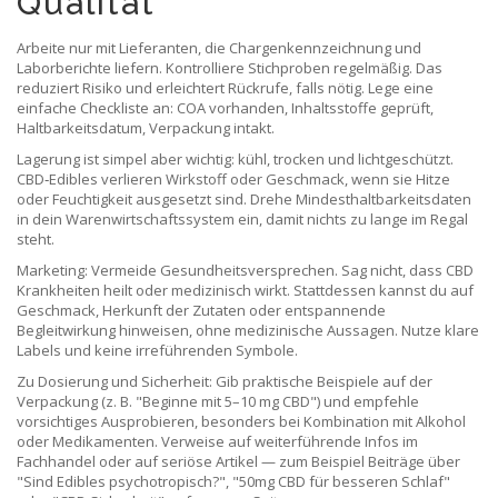
Qualität
Arbeite nur mit Lieferanten, die Chargenkennzeichnung und
Laborberichte liefern. Kontrolliere Stichproben regelmäßig. Das
reduziert Risiko und erleichtert Rückrufe, falls nötig. Lege eine
einfache Checkliste an: COA vorhanden, Inhaltsstoffe geprüft,
Haltbarkeitsdatum, Verpackung intakt.
Lagerung ist simpel aber wichtig: kühl, trocken und lichtgeschützt.
CBD‑Edibles verlieren Wirkstoff oder Geschmack, wenn sie Hitze
oder Feuchtigkeit ausgesetzt sind. Drehe Mindesthaltbarkeitsdaten
in dein Warenwirtschaftssystem ein, damit nichts zu lange im Regal
steht.
Marketing: Vermeide Gesundheitsversprechen. Sag nicht, dass CBD
Krankheiten heilt oder medizinisch wirkt. Stattdessen kannst du auf
Geschmack, Herkunft der Zutaten oder entspannende
Begleitwirkung hinweisen, ohne medizinische Aussagen. Nutze klare
Labels und keine irreführenden Symbole.
Zu Dosierung und Sicherheit: Gib praktische Beispiele auf der
Verpackung (z. B. "Beginne mit 5–10 mg CBD") und empfehle
vorsichtiges Ausprobieren, besonders bei Kombination mit Alkohol
oder Medikamenten. Verweise auf weiterführende Infos im
Fachhandel oder auf seriöse Artikel — zum Beispiel Beiträge über
"Sind Edibles psychotropisch?", "50mg CBD für besseren Schlaf"