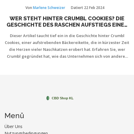
Von
Marlene Schweizer
Datiert
22 Feb 2024
WER STEHT HINTER CRUMBL COOKIES? DIE
GESCHICHTE DES RASCHEN AUFSTIEGS EINER
BÄCKEREIKETTE
Dieser Artikel taucht tief ein in die Geschichte hinter Crumbl
Cookies, einer aufstrebenden Bäckereikette, die in kürzester Zeit
die Herzen vieler Naschkatzen erobert hat. Erfahren Sie, wer
Crumbl gegründet hat, wie das Unternehmen sich von anderen
abhebt, und welche beispiellosen Wachstumsschritte es
unternommen hat. Wir beleuchten auch die unternehmerischen
Herausforderungen und Erfolge hinter diesem süßen Imperium.
Menü
Über Uns
Nutzungsbedingungen