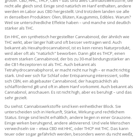
größer. CBD, HHC, THCP, CBN – das sind alles Cannabiswirkstoffe, die
nicht alle gleich sind. Einige sind natürlich im Hanf enthalten, andere
werden im Labor aus CBD hergestellt. Und trotzdem landen sie alle
in denselben Produkten: Ölen, Blüten, Kaugummis, Edibles. Warum?
Weil sie unterschiedliche Effekte haben – und manche sind deutlich
stärker als THC.
Ein
HHC
,
ein synthetisch hergestellter Cannabinoid, der ähnlich wie
THC wirkt, aber länger hält und oft besser vertragen wird
. Auch
bekannt als
Hexahydrocannabinol
, ist es kein reines Naturprodukt,
wird aber oft als "natürlich" beworben. Dann gibt es
THCP
,
einen
extrem starken Cannabinoid, der bis zu 30-mal bindungsstärker an
die CB1-Rezeptoren ist als THC
. Auch bekannt als
Tetrahydrocannabiphorol
, er macht nicht nur high – er macht richtig
stark. Und wer sich für Schlaf oder Entspannung interessiert, sollte
sich
CBN
,
ein abgebauter Cannabinoid, der hauptsächlich als
schlaffördernd gilt und oft in altem Hanf vorkommt
. Auch bekannt als
Cannabinol
, anschauen. Es ist nicht high, aber es beruhigt – und das
sehr gezielt.
Du siehst: Cannabiswirkstoffe sind kein einheitlicher Block. Sie
unterscheiden sich in Herkunft, Stärke, Wirkung und rechtlichem
Status. Einige sind leicht erhältlich, andere liegen in einer Grauzone.
Einige wirken beruhigend, andere aktivierend. Und viele Menschen
verwechseln sie – etwa CBD mit HHC, oder THCP mit THC. Das kann
teuer oder sogar gefährlich werden, besonders wenn du nicht weißt,