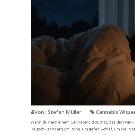
Von : Stefan Müller
Cannabis Wiss
Wenn du nach einem Cannabinoid suchst, das dich wirklic
Rausch - sondern um Ruhe. Um tiefen Schlaf. Um die inne