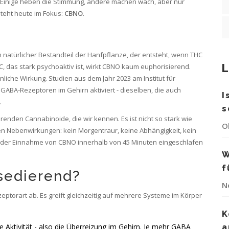
h. Einige heben die Stimmung, andere machen wach, aber nur
steht heute im Fokus:
CBNO
.
in natürlicher Bestandteil der Hanfpflanze, der entsteht, wenn THC
L
HC, das stark psychoaktiv ist, wirkt CBNO kaum euphorisierend.
nliche Wirkung. Studien aus dem Jahr 2023 am Institut für
 GABA-Rezeptoren im Gehirn aktiviert - dieselben, die auch
I
.
s
nden Cannabinoide, die wir kennen. Es ist nicht so stark wie
O
chen Nebenwirkungen: kein Morgentraur, keine Abhängigkeit, kein
ch der Einnahme von CBNO innerhalb von 45 Minuten eingeschlafen
W
f
sedierend?
N
ptorart ab. Es greift gleichzeitig auf mehrere Systeme im Körper
K
Aktivität - also die Überreizung im Gehirn. Je mehr GABA
a