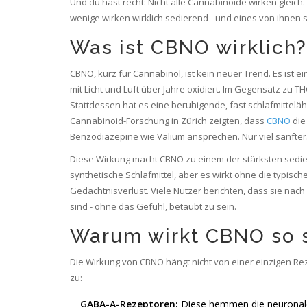
Und du hast recht: Nicht alle Cannabinoide wirken gleic
wenige wirken wirklich sedierend - und eines von ihnen 
Was ist CBNO wirklich?
CBNO, kurz für Cannabinol, ist kein neuer Trend. Es ist e
mit Licht und Luft über Jahre oxidiert. Im Gegensatz zu T
Stattdessen hat es eine beruhigende, fast schlafmitteläh
Cannabinoid-Forschung in Zürich zeigten, dass
CBNO
die
Benzodiazepine wie Valium ansprechen. Nur viel sanfter
Diese Wirkung macht CBNO zu einem der stärksten sediere
synthetische Schlafmittel, aber es wirkt ohne die typis
Gedächtnisverlust. Viele Nutzer berichten, dass sie na
sind - ohne das Gefühl, betäubt zu sein.
Warum wirkt CBNO so 
Die Wirkung von CBNO hängt nicht von einer einzigen Reze
zu:
GABA-A-Rezeptoren:
Diese hemmen die neuronale 