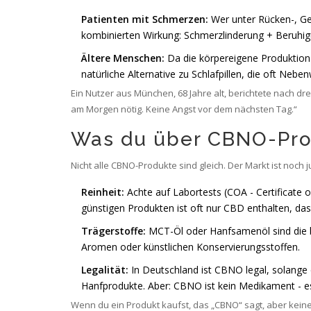
Patienten mit Schmerzen:
Wer unter Rücken-, Gel
kombinierten Wirkung: Schmerzlinderung + Beruhig
Ältere Menschen:
Da die körpereigene Produktion
natürliche Alternative zu Schlafpillen, die oft Neb
Ein Nutzer aus München, 68 Jahre alt, berichtete nach dr
am Morgen nötig. Keine Angst vor dem nächsten Tag.“
Was du über CBNO-Pro
Nicht alle CBNO-Produkte sind gleich. Der Markt ist noch j
Reinheit:
Achte auf Labortests (COA - Certificate o
günstigen Produkten ist oft nur CBD enthalten, das
Trägerstoffe:
MCT-Öl oder Hanfsamenöl sind die b
Aromen oder künstlichen Konservierungsstoffen.
Legalität:
In Deutschland ist CBNO legal, solange de
Hanfprodukte. Aber: CBNO ist kein Medikament - es
Wenn du ein Produkt kaufst, das „CBNO“ sagt, aber keinen