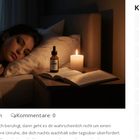
K
en
Kommentare: 0
h beruhigt, dann geht es dir wahrscheinlich nicht um einen
re Unruhe, die dich nachts wachhält oder tagsüber überfordert.