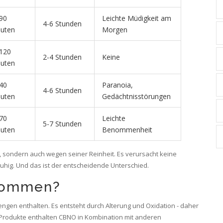
90
Leichte Müdigkeit am
4-6 Stunden
uten
Morgen
120
2-4 Stunden
Keine
uten
40
Paranoia,
4-6 Stunden
uten
Gedächtnisstörungen
70
Leichte
5-7 Stunden
uten
Benommenheit
e, sondern auch wegen seiner Reinheit. Es verursacht keine
h ruhig. Und das ist der entscheidende Unterschied.
nommen?
ngen enthalten. Es entsteht durch Alterung und Oxidation - daher
n Produkte enthalten CBNO in Kombination mit anderen