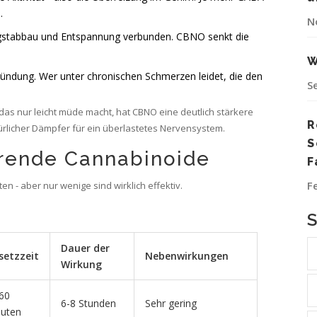
.
N
gstabbau und Entspannung verbunden. CBNO senkt die
W
ündung. Wer unter chronischen Schmerzen leidet, die den
S
das nur leicht müde macht, hat CBNO eine deutlich stärkere
R
atürlicher Dämpfer für ein überlastetes Nervensystem.
S
erende Cannabinoide
F
F
en - aber nur wenige sind wirklich effektiv.
Dauer der
setzzeit
Nebenwirkungen
Wirkung
60
6-8 Stunden
Sehr gering
uten