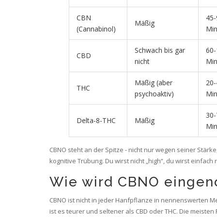
CBN
45-
Mäßig
(Cannabinol)
Min
Schwach bis gar
60-
CBD
nicht
Min
Mäßig (aber
20-
THC
psychoaktiv)
Min
30-
Delta-8-THC
Mäßig
Min
CBNO steht an der Spitze - nicht nur wegen seiner Stärk
kognitive Trübung. Du wirst nicht „high“, du wirst einfac
Wie wird CBNO einge
CBNO ist nicht in jeder Hanfpflanze in nennenswerten Me
ist es teurer und seltener als CBD oder THC. Die meiste