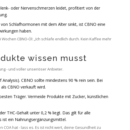
enk- oder Nervenschmerzen leidet, profitiert von der
ung.
 von Schlafhormonen mit dem Alter sinkt, ist CBNO eine
enwirkungen haben.
ei Wochen CBNO-Öl: „Ich schlafe endlich durch. Kein Kaffee mehr
dukte wissen musst
ung - und voller unseriöser Anbieter.
f Analysis). CBNO sollte mindestens 90 % rein sein. Bei
 als CBNO verkauft wird.
esten Träger. Vermeide Produkte mit Zucker, künstlichen
r THC-Gehalt unter 0,2 % liegt. Das gilt für alle
 ist ein Nahrungsergänzungsmittel.
 COA hat - lass es. Es ist nicht wert, deine Gesundheit zu