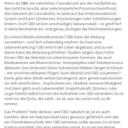
Wenn du
CBD
,
ein natürliches Cannabinoid aus der Hanfpflanze,
das nicht berauscht, aber viele körperliche Prozesse beeinflusst
.
Also bekannt als
Cannabidiol
, es wirkt auf das Endocannabinoid-
System und kann Schmerzen, Entzündungen oder Schlafstörungen
lindern
. Doch CBD ist kein unschuldiges Naturprodukt – es greift tief
in deine Biochemie ein. Und genau da liegen die Wechselwirkungen.
Du nimmst Blutdruckmedikamente? CBD kann die Wirkung
verstärken – und dich schwindelig machen. Du hast eine
Lebererkrankung? CBD wird in der Leber abgebaut, und zu viel
davon kann die Belastung erhöhen. Studien zeigen, dass hohe
Dosen CBD die Aktivität von Leberenzymen hemmen, die auch
Medikamente wie Blutverdünner, Antiepileptika oder Antidepressiva
abbauen. Das bedeutet: Diese Substanzen bleiben länger im Körper
– mit unvorhersehbaren Folgen. Auch Alkohol und CBD zusammen?
Keine gute Idee. Beide wirken beruhigend, aber gemeinsam können
sie dich überfordern – Kopfschmerzen, Übelkeit, extreme Müdigkeit.
Und dann gibt’s noch Lebensmittel: Grapefruitsaft, Zitronen, oder
sogar Hanföl selbst können die Aufnahme von CBD verändern. Es ist
nicht nur die Dosis, die zählt – es ist, was du sonst noch zu dir
nimmst.
Das Problem? Viele denken, weil CBD natürlich ist, ist es auch
harmlos. Aber ein Naturprodukt kann genauso gefährlich sein wie
ein Chemikalienschnitt. Wer CBD einnimmt, sollte wissen: Es ist kein
Ergänzungsmittel, das man nebenbei nimmt. Es ist ein bioaktiver