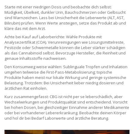
Starte mit einer niedrigen Dosis und beobachte dich selbst:
Müdigkeit, Übelkeit, dunkler Urin, Bauchschmerzen oder Gelbsucht
sind Warnzeichen. Lass bei Unsicherheit die Leberwerte (ALT, AST,
Bilirubin) prüfen. Wenn Werte ansteigen, setze das Produkt ab und
kläre das mit dem Arzt.
Achte bei Kauf auf Laborberichte: Wähle Produkte mit
Analysezertifikat (COA). Verunreinigungen wie Lösungsmittelreste,
Pestizide oder Schwermetalle können die Leber stärker schädigen
als das Cannabinoid selbst. Bevorzuge Hersteller, die Reinheit und
genaue Inhaltsstoffe nachweisen.
Den Konsumweg weise wählen: Sublinguale Tropfen und Inhalation
umgehen teilweise die First-Pass-Metabolisierung; topische
Produkte haben meist nur lokale Wirkung und geringe systemische
Belastung. Trotzdem: Bei Unsicherheit lieber niedrig dosieren und
ärztlichen Rat einholen.
Kurz zusammengefasst: CBG ist nicht per se leberschädlich, aber
Wechselwirkungen und Produktqualität sind entscheidend. Vorsicht
bei hohen Dosen, bei gleichzeitiger Einnahme anderer Medikamente
oder bei vorhandener Lebererkrankung. Beobachte deinen Körper
und hol dir bei Bedarf Laborwerte und ärztliche Beratung.