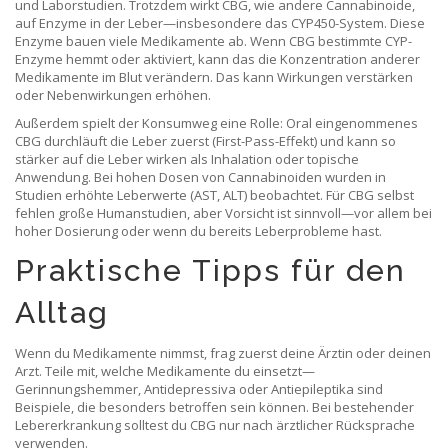
und Laborstudien. Trotzdem wirkt CBG, wie andere Cannabinoide,
auf Enzyme in der Leber—insbesondere das CYP450-System. Diese
Enzyme bauen viele Medikamente ab. Wenn CBG bestimmte CYP-
Enzyme hemmt oder aktiviert, kann das die Konzentration anderer
Medikamente im Blut verändern. Das kann Wirkungen verstärken
oder Nebenwirkungen erhöhen.
Außerdem spielt der Konsumweg eine Rolle: Oral eingenommenes
CBG durchläuft die Leber zuerst (First-Pass-Effekt) und kann so
stärker auf die Leber wirken als Inhalation oder topische
Anwendung. Bei hohen Dosen von Cannabinoiden wurden in
Studien erhöhte Leberwerte (AST, ALT) beobachtet. Für CBG selbst
fehlen große Humanstudien, aber Vorsicht ist sinnvoll—vor allem bei
hoher Dosierung oder wenn du bereits Leberprobleme hast.
Praktische Tipps für den
Alltag
Wenn du Medikamente nimmst, frag zuerst deine Ärztin oder deinen
Arzt. Teile mit, welche Medikamente du einsetzt—
Gerinnungshemmer, Antidepressiva oder Antiepileptika sind
Beispiele, die besonders betroffen sein können. Bei bestehender
Lebererkrankung solltest du CBG nur nach ärztlicher Rücksprache
verwenden.