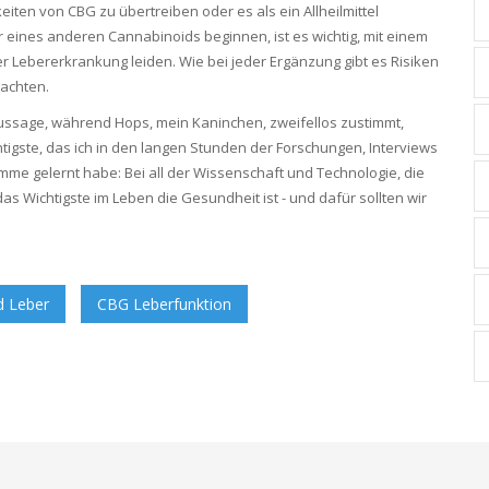
gkeiten von CBG zu übertreiben oder es als ein Allheilmittel
 eines anderen Cannabinoids beginnen, ist es wichtig, mit einem
r Lebererkrankung leiden. Wie bei jeder Ergänzung gibt es Risiken
 achten.
Aussage, während Hops, mein Kaninchen, zweifellos zustimmt,
chtigste, das ich in den langen Stunden der Forschungen, Interviews
mme gelernt habe: Bei all der Wissenschaft und Technologie, die
as Wichtigste im Leben die Gesundheit ist - und dafür sollten wir
 Leber
CBG Leberfunktion