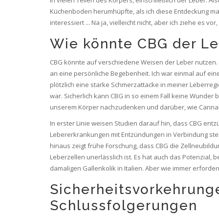
Küchenboden herumhüpfte, als ich diese Entdeckung m
interessiert ... Na ja, vielleicht nicht, aber ich ziehe es vo
Wie könnte CBG der Le
CBG könnte auf verschiedene Weisen der Leber nutzen. B
an eine persönliche Begebenheit. Ich war einmal auf ein
plötzlich eine starke Schmerzattacke in meiner Leberregio
war. Sicherlich kann CBG in so einem Fall keine Wunder be
unserem Körper nachzudenken und darüber, wie Cannab
In erster Linie weisen Studien darauf hin, dass CBG ent
Lebererkrankungen mit Entzündungen in Verbindung stehe
hinaus zeigt frühe Forschung, dass CBG die Zellneubildun
Leberzellen unerlässlich ist. Es hat auch das Potenzial
damaligen Gallenkolik in Italien. Aber wie immer erford
Sicherheitsvorkehrung
Schlussfolgerungen