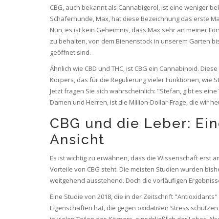
CBG, auch bekannt als Cannabigerol, ist eine weniger b
Schäferhunde, Max, hat diese Bezeichnung das erste Ma
Nun, es ist kein Geheimnis, dass Max sehr an meiner Forsc
zu behalten, von dem Bienenstock in unserem Garten bis
geöffnet sind.
Ähnlich wie CBD und THC, ist CBG ein Cannabinoid. Die
Körpers, das für die Regulierung vieler Funktionen, wie S
Jetzt fragen Sie sich wahrscheinlich: "Stefan, gibt es 
Damen und Herren, ist die Million-Dollar-Frage, die wir 
CBG und die Leber: Ein
Ansicht
Es ist wichtig zu erwähnen, dass die Wissenschaft erst
Vorteile von CBG steht. Die meisten Studien wurden bish
weitgehend ausstehend. Doch die vorläufigen Ergebnisse
Eine Studie von 2018, die in der Zeitschrift "Antioxidant
Eigenschaften hat, die gegen oxidativen Stress schützen 
in vielen Teilen des Körpers, einschließlich der Leber. 