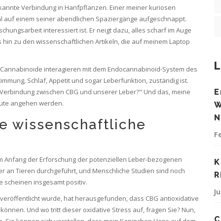
ekannte Verbindung in Hanfpflanzen. Einer meiner kuriosen
l auf einem seiner abendlichen Spaziergänge aufgeschnappt.
hungsarbeit interessiert ist. Er neigt dazu, alles scharf im Auge
 hin zu den wissenschaftlichen Artikeln, die auf meinem Laptop
L
se Cannabinoide interagieren mit dem Endocannabinoid-System des
timmung, Schlaf, Appetit und sogar Leberfunktion, zuständig ist.
eine Verbindung zwischen CBG und unserer Leber?" Und das, meine
E
heute angehen werden.
W
N
e wissenschaftliche
F
 am Anfang der Erforschung der potenziellen Leber-bezogenen
K
er an Tieren durchgeführt, und Menschliche Studien sind noch
R
 scheinen insgesamt positiv.
J
s" veröffentlicht wurde, hat herausgefunden, dass CBG antioxidative
können. Und wo tritt dieser oxidative Stress auf, fragen Sie? Nun,
C
Also, Sie können sich vorstellen, dass mein Kaninchen Hops auf dem