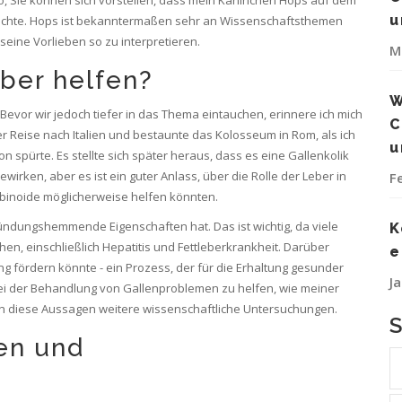
u
achte. Hops ist bekanntermaßen sehr an Wissenschaftsthemen
r, seine Vorlieben so zu interpretieren.
M
ber helfen?
W
evor wir jedoch tiefer in das Thema eintauchen, erinnere ich mich
C
er Reise nach Italien und bestaunte das Kolosseum in Rom, als ich
u
n spürte. Es stellte sich später heraus, dass es eine Gallenkolik
wirken, aber es ist ein guter Anlass, über die Rolle der Leber in
F
inoide möglicherweise helfen könnten.
zündungshemmende Eigenschaften hat. Das ist wichtig, da viele
K
n, einschließlich Hepatitis und Fettleberkrankheit. Darüber
e
g fördern könnte - ein Prozess, der für die Erhaltung gesunder
J
, bei der Behandlung von Gallenproblemen zu helfen, wie meiner
ern diese Aussagen weitere wissenschaftliche Untersuchungen.
en und