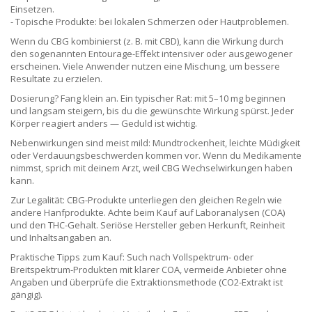
Einsetzen.
- Topische Produkte: bei lokalen Schmerzen oder Hautproblemen.
Wenn du CBG kombinierst (z. B. mit CBD), kann die Wirkung durch
den sogenannten Entourage-Effekt intensiver oder ausgewogener
erscheinen. Viele Anwender nutzen eine Mischung, um bessere
Resultate zu erzielen.
Dosierung? Fang klein an. Ein typischer Rat: mit 5–10 mg beginnen
und langsam steigern, bis du die gewünschte Wirkung spürst. Jeder
Körper reagiert anders — Geduld ist wichtig.
Nebenwirkungen sind meist mild: Mundtrockenheit, leichte Müdigkeit
oder Verdauungsbeschwerden kommen vor. Wenn du Medikamente
nimmst, sprich mit deinem Arzt, weil CBG Wechselwirkungen haben
kann.
Zur Legalität: CBG-Produkte unterliegen den gleichen Regeln wie
andere Hanfprodukte. Achte beim Kauf auf Laboranalysen (COA)
und den THC-Gehalt. Seriöse Hersteller geben Herkunft, Reinheit
und Inhaltsangaben an.
Praktische Tipps zum Kauf: Such nach Vollspektrum- oder
Breitspektrum-Produkten mit klarer COA, vermeide Anbieter ohne
Angaben und überprüfe die Extraktionsmethode (CO2-Extrakt ist
gängig).