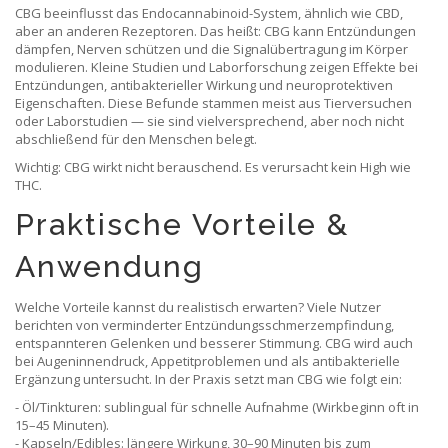
CBG beeinflusst das Endocannabinoid-System, ähnlich wie CBD,
aber an anderen Rezeptoren. Das heißt: CBG kann Entzündungen
dämpfen, Nerven schützen und die Signalübertragung im Körper
modulieren. Kleine Studien und Laborforschung zeigen Effekte bei
Entzündungen, antibakterieller Wirkung und neuroprotektiven
Eigenschaften. Diese Befunde stammen meist aus Tierversuchen
oder Laborstudien — sie sind vielversprechend, aber noch nicht
abschließend für den Menschen belegt.
Wichtig: CBG wirkt nicht berauschend. Es verursacht kein High wie
THC.
Praktische Vorteile &
Anwendung
Welche Vorteile kannst du realistisch erwarten? Viele Nutzer
berichten von verminderter Entzündungsschmerzempfindung,
entspannteren Gelenken und besserer Stimmung. CBG wird auch
bei Augeninnendruck, Appetitproblemen und als antibakterielle
Ergänzung untersucht. In der Praxis setzt man CBG wie folgt ein:
- Öl/Tinkturen: sublingual für schnelle Aufnahme (Wirkbeginn oft in
15–45 Minuten).
- Kapseln/Edibles: längere Wirkung, 30–90 Minuten bis zum