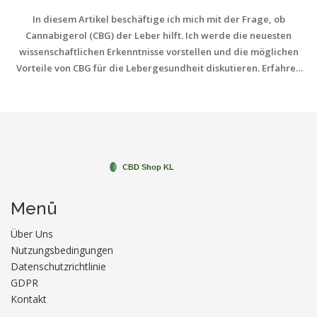
In diesem Artikel beschäftige ich mich mit der Frage, ob
Cannabigerol (CBG) der Leber hilft. Ich werde die neuesten
wissenschaftlichen Erkenntnisse vorstellen und die möglichen
Vorteile von CBG für die Lebergesundheit diskutieren. Erfahren
Sie, wie CBG die Leberfunktion beeinflussen kann und warum es
ein vielversprechender Ansatz für die Unterstützung der
Lebergesundheit sein könnte. Bleiben Sie dran, wenn Sie mehr
über die Beziehung zwischen CBG und der Leber wissen möchten.
Menü
Über Uns
Nutzungsbedingungen
Datenschutzrichtlinie
GDPR
Kontakt