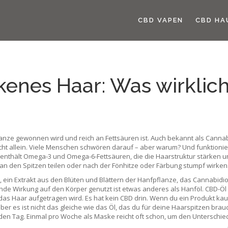
CBD VAPEN
CBD HA
enes Haar: Was wirklich
anze gewonnen wird und reich an Fettsäuren ist
. Auch bekannt als
Cannab
ht allein. Viele Menschen schwören darauf – aber warum? Und funktioniert 
enthält Omega-3 und Omega-6-Fettsäuren, die die Haarstruktur stärken und
an den Spitzen teilen oder nach der Fönhitze oder Färbung stumpf wirken
,
ein Extrakt aus den Blüten und Blättern der Hanfpflanze, das Cannabidiol
gende Wirkung auf den Körper genutzt
ist etwas anderes als Hanföl. CBD-Öl
das Haar aufgetragen wird. Es hat kein CBD drin. Wenn du ein Produkt kauf
ber es ist nicht das gleiche wie das Öl, das du für deine Haarspitzen bra
jeden Tag. Einmal pro Woche als Maske reicht oft schon, um den Unterschie