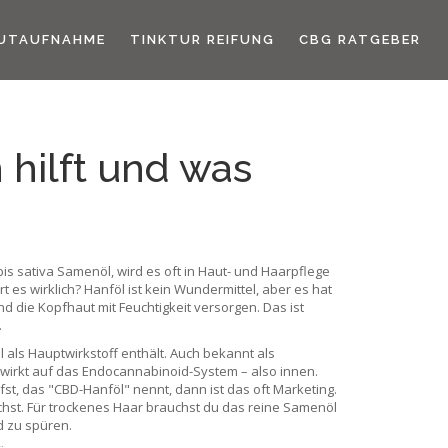
UTAUFNAHME
TINKTUR REIFUNG
CBG RATGEBER
 hilft und was
is sativa Samenöl
, wird es oft in Haut- und Haarpflege
es wirklich? Hanföl ist kein Wundermittel, aber es hat
 die Kopfhaut mit Feuchtigkeit versorgen. Das ist
.
 als Hauptwirkstoff enthält
. Auch bekannt als
 wirkt auf das Endocannabinoid-System – also innen.
st, das "CBD-Hanföl" nennt, dann ist das oft Marketing.
uchst. Für trockenes Haar brauchst du das reine Samenöl
d zu spüren.