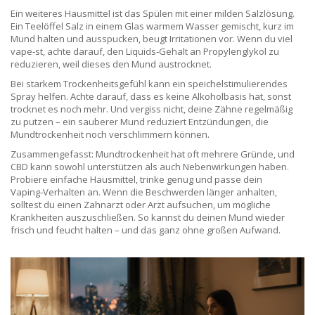
Ein weiteres Hausmittel ist das Spülen mit einer milden Salzlösung.
Ein Teelöffel Salz in einem Glas warmem Wasser gemischt, kurz im
Mund halten und ausspucken, beugt Irritationen vor. Wenn du viel
vape‑st, achte darauf, den Liquids‑Gehalt an Propylenglykol zu
reduzieren, weil dieses den Mund austrocknet.
Bei starkem Trockenheitsgefühl kann ein speichelstimulierendes
Spray helfen. Achte darauf, dass es keine Alkoholbasis hat, sonst
trocknet es noch mehr. Und vergiss nicht, deine Zähne regelmäßig
zu putzen – ein sauberer Mund reduziert Entzündungen, die
Mundtrockenheit noch verschlimmern können.
Zusammengefasst: Mundtrockenheit hat oft mehrere Gründe, und
CBD kann sowohl unterstützen als auch Nebenwirkungen haben.
Probiere einfache Hausmittel, trinke genug und passe dein
Vaping‑Verhalten an. Wenn die Beschwerden länger anhalten,
solltest du einen Zahnarzt oder Arzt aufsuchen, um mögliche
Krankheiten auszuschließen. So kannst du deinen Mund wieder
frisch und feucht halten – und das ganz ohne großen Aufwand.