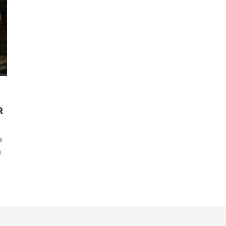
R
8
n
e
e
ns