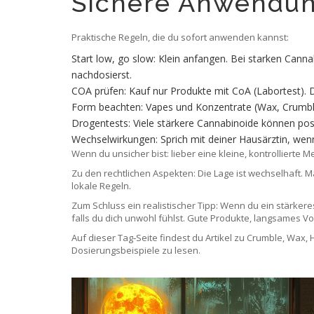
Sichere Anwendun
Praktische Regeln, die du sofort anwenden kannst:
Start low, go slow: Klein anfangen. Bei starken Cann
nachdosierst.
COA prüfen: Kauf nur Produkte mit CoA (Labortest). 
Form beachten: Vapes und Konzentrate (Wax, Crumble)
Drogentests: Viele stärkere Cannabinoide können posi
Wechselwirkungen: Sprich mit deiner Hausärztin, w
Wenn du unsicher bist: lieber eine kleine, kontrolliert
Zu den rechtlichen Aspekten: Die Lage ist wechselhaft.
lokale Regeln.
Zum Schluss ein realistischer Tipp: Wenn du ein stärkere
falls du dich unwohl fühlst. Gute Produkte, langsames
Auf dieser Tag‑Seite findest du Artikel zu Crumble, Wax,
Dosierungsbeispiele zu lesen.