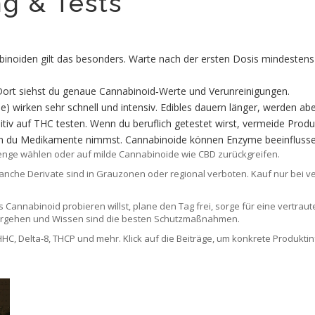
g & Tests
abinoiden gilt das besonders. Warte nach der ersten Dosis mindestens
Dort siehst du genaue Cannabinoid‑Werte und Verunreinigungen.
 wirken sehr schnell und intensiv. Edibles dauern länger, werden a
tiv auf THC testen. Wenn du beruflich getestet wirst, vermeide Prod
enn du Medikamente nimmst. Cannabinoide können Enzyme beeinfluss
e Menge wählen oder auf milde Cannabinoide wie CBD zurückgreifen.
 Manche Derivate sind in Grauzonen oder regional verboten. Kauf nur bei 
s Cannabinoid probieren willst, plane den Tag frei, sorge für eine vertr
 Vorgehen und Wissen sind die besten Schutzmaßnahmen.
 HHC, Delta‑8, THCP und mehr. Klick auf die Beiträge, um konkrete Produkti