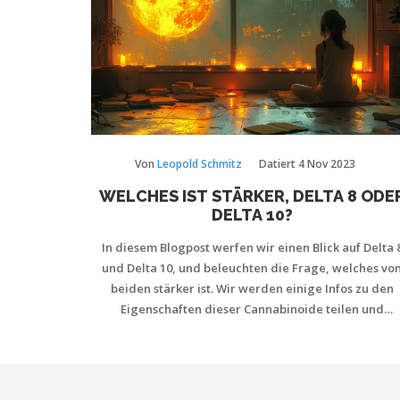
Von
Leopold Schmitz
Datiert
4 Nov 2023
WELCHES IST STÄRKER, DELTA 8 ODE
DELTA 10?
In diesem Blogpost werfen wir einen Blick auf Delta 
und Delta 10, und beleuchten die Frage, welches vo
beiden stärker ist. Wir werden einige Infos zu den
Eigenschaften dieser Cannabinoide teilen und
versuchen, eine solide Antwort auf die ewig aktuell
Frage zu geben. Kommen Sie also mit auf diese Reis
der Entdeckung und lassen Sie uns sehen, welche
Überraschungen uns die Welt der Cannabinoide für u