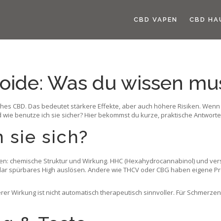
CBD VAPEN
CBD HA
oide: Was du wissen mu
hes CBD. Das bedeutet stärkere Effekte, aber auch höhere Risiken. Wenn 
und wie benutze ich sie sicher? Hier bekommst du kurze, praktische Antwor
 sie sich?
en: chemische Struktur und Wirkung. HHC (Hexahydrocannabinol) und vers
klar spürbares High auslösen. Andere wie THCV oder CBG haben eigene Pro
ärkerer Wirkung ist nicht automatisch therapeutisch sinnvoller. Für Schmer