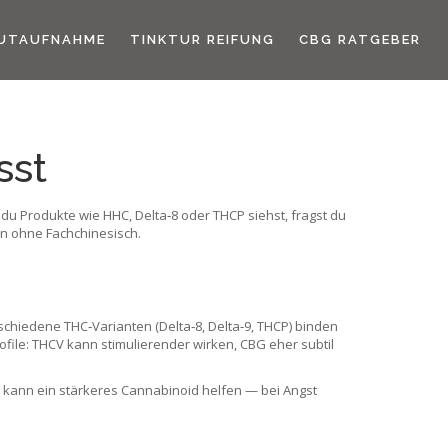
UTAUFNAHME
TINKTUR REIFUNG
CBG RATGEBER
sst
du Produkte wie HHC, Delta‑8 oder THCP siehst, fragst du
ten ohne Fachchinesisch.
chiedene THC‑Varianten (Delta‑8, Delta‑9, THCP) binden
file: THCV kann stimulierender wirken, CBG eher subtil
zen kann ein stärkeres Cannabinoid helfen — bei Angst