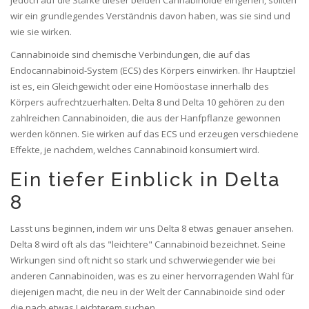
jedoch auf die Stärke dieser beiden Cannabinoide eingehen, sollten
wir ein grundlegendes Verständnis davon haben, was sie sind und
wie sie wirken.
Cannabinoide sind chemische Verbindungen, die auf das
Endocannabinoid-System (ECS) des Körpers einwirken. Ihr Hauptziel
ist es, ein Gleichgewicht oder eine Homöostase innerhalb des
Körpers aufrechtzuerhalten. Delta 8 und Delta 10 gehören zu den
zahlreichen Cannabinoiden, die aus der Hanfpflanze gewonnen
werden können. Sie wirken auf das ECS und erzeugen verschiedene
Effekte, je nachdem, welches Cannabinoid konsumiert wird.
Ein tiefer Einblick in Delta
8
Lasst uns beginnen, indem wir uns Delta 8 etwas genauer ansehen.
Delta 8 wird oft als das "leichtere" Cannabinoid bezeichnet. Seine
Wirkungen sind oft nicht so stark und schwerwiegender wie bei
anderen Cannabinoiden, was es zu einer hervorragenden Wahl für
diejenigen macht, die neu in der Welt der Cannabinoide sind oder
die nach etwas Leichterem suchen.