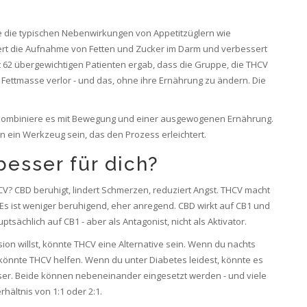
e die typischen Nebenwirkungen von Appetitzüglern wie
ert die Aufnahme von Fetten und Zucker im Darm und verbessert
t 62 übergewichtigen Patienten ergab, dass die Gruppe, die THCV
r Fettmasse verlor - und das, ohne ihre Ernährung zu ändern. Die
ombiniere es mit Bewegung und einer ausgewogenen Ernährung.
nn ein Werkzeug sein, das den Prozess erleichtert.
besser für dich?
CV? CBD beruhigt, lindert Schmerzen, reduziert Angst. THCV macht
. Es ist weniger beruhigend, eher anregend. CBD wirkt auf CB1 und
sächlich auf CB1 - aber als Antagonist, nicht als Aktivator.
on willst, könnte THCV eine Alternative sein. Wenn du nachts
, könnte THCV helfen. Wenn du unter Diabetes leidest, könnte es
ziser. Beide können nebeneinander eingesetzt werden - und viele
hältnis von 1:1 oder 2:1.