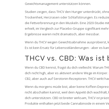
Gewichtsmanagement unterstützen können.
Studien zeigen, dass THCV den Hunger unterdrückt, ohn
Trockenheit, Herzrasen oder Schlafstörungen. Es reduzi
die Fettverbrennung in den Muskeln. Eine 2020-Studie mi
erhielt, im Vergleich zur Placebo-Gruppe signifikant meh
Ergebnisse waren nicht dramatisch, aber messbar.
Wenn du THCV wegen Gewichtsabnahme ausprobierst, k
Es ist kein Ersatz für Lebensstiländerungen - aber es ka
THCV vs. CBD: Was ist 
Wenn du CBD kennst, fragst du dich vielleicht: Warum TH
dich nicht high, aber es aktiviert andere Wege im Körper
CB2, aber auch auf Serotonin-Rezeptoren. THCV wirkt haupt
Wenn du morgens müde bist, aber keine Koffein-Depressi
nicht abschalten kannst, weil dein Appetit dich wachhält
dich unterstützen. CBD ist breiter wirksam, THCV ist prä
Produkte enthalten jetzt beide Cannabinoide in einem Ver