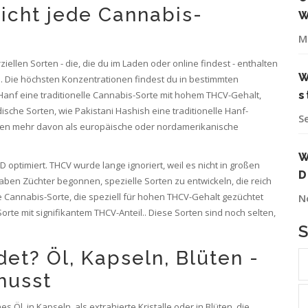
cht jede Cannabis-
W
M
ellen Sorten - die, die du im Laden oder online findest - enthalten
W
d. Die höchsten Konzentrationen findest du in bestimmten
Hanf
eine traditionelle Cannabis-Sorte mit hohem THCV-Gehalt,
s
dische Sorten, wie
Pakistani Hashish
eine traditionelle Hanf-
S
lten mehr davon als europäische oder nordamerikanische
W
ptimiert. THCV wurde lange ignoriert, weil es nicht in großen
D
haben Züchter begonnen, spezielle Sorten zu entwickeln, die reich
e Cannabis-Sorte, die speziell für hohen THCV-Gehalt gezüchtet
N
orte mit signifikantem THCV-Anteil
.
. Diese Sorten sind noch selten,
t? Öl, Kapseln, Blüten -
musst
Öl, in Kapseln, als extrahierte Kristalle oder in Blüten, die