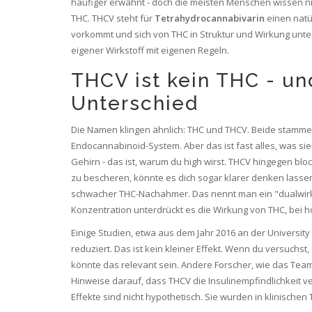
häufiger erwähnt - doch die meisten Menschen wissen nich
THC. THCV steht für
Tetrahydrocannabivarin
einen natü
vorkommt und sich von THC in Struktur und Wirkung unte
eigener Wirkstoff mit eigenen Regeln.
THCV ist kein THC - u
Unterschied
Die Namen klingen ähnlich: THC und THCV. Beide stammen
Endocannabinoid-System. Aber das ist fast alles, was s
Gehirn - das ist, warum du high wirst. THCV hingegen blo
zu bescheren, könnte es dich sogar klarer denken lassen
schwacher THC-Nachahmer. Das nennt man ein "dualwirken
Konzentration unterdrückt es die Wirkung von THC, bei ho
Einige Studien, etwa aus dem Jahr 2016 an der University
reduziert. Das ist kein kleiner Effekt. Wenn du versuchst,
könnte das relevant sein. Andere Forscher, wie das Team 
Hinweise darauf, dass THCV die Insulinempfindlichkeit ve
Effekte sind nicht hypothetisch. Sie wurden in klinische