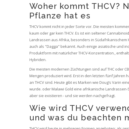
Woher kommt THCV? Ni
Pflanze hat es
THCV kommt nicht in jeder Sorte vor. Die meisten kommerzi
kaum oder gar kein THCV. Es ist ein seltener Cannabinoi
Landrassen aus Afrika, besonders in
Südafrikanischem 
auch als "Dagga" bekannt
.
Auch einige asiatische und in
Produktform mit natürlicher THCV-Konzentration
.
, entha
Hybriden.
Die meisten modernen Züchtungen sind auf THC oder CBD o
Mengen produziert wird. Erst in den letzten fünf Jahren 
an THCV sind. Heute gibt es Marken wie
Doug’s Varin
ein
wurde
.
oder
Malawi Gold
eine afrikanische Landrassen-S
aber sie existieren - und sie werden nachgefragt.
Wie wird THCV verwende
und was du beachten 
THCV wird heute in mehreren Formen angeboten: als reines 