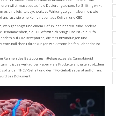
ren willst, musst du auf die Dosierung achten. Bei 5-10 mg wirkt
nn es eine leichte psychoaktive Wirkung zeigen - aber nicht wie
and an, fast wie eine Kombination aus Koffein und CBD.
on, weniger Angst und einem Gefühl der inneren Ruhe. Andere
e Benommenheit, die THC oft mit sich bringt. Das ist kein Zufall.
sonders auf CB2-Rezeptoren, die mit Entzündungen und
entzündlichen Erkrankungen wie Arthritis helfen - aber das ist
t es im Rahmen des Betäubungsmittelgesetzes als Cannabinoid
 stammt, ist es verkaufbar - aber viele Produkte enthalten trotzdem
COA) sollte den THCV-Gehalt und den THC-Gehalt separat aufführen.
swürdiges Dokument.