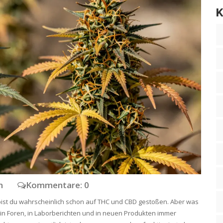
K
en
Kommentare: 0
bist du wahrscheinlich schon auf THC und CBD gestoßen. Aber was
 in Foren, in Laborberichten und in neuen Produkten immer