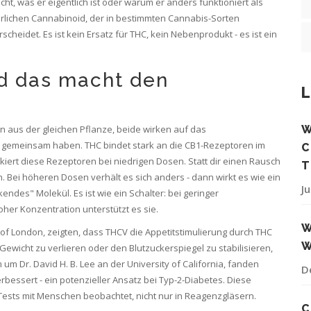
t, was er eigentlich ist oder warum er anders funktioniert als
rlichen Cannabinoid, der in bestimmten Cannabis-Sorten
rscheidet
.
Es ist kein Ersatz für THC, kein Nebenprodukt - es ist ein
nd das macht den
L
 aus der gleichen Pflanze, beide wirken auf das
W
ie gemeinsam haben. THC bindet stark an die CB1-Rezeptoren im
C
ckiert diese Rezeptoren bei niedrigen Dosen. Statt dir einen Rausch
T
. Bei höheren Dosen verhält es sich anders - dann wirkt es wie ein
J
des" Molekül. Es ist wie ein Schalter: bei geringer
her Konzentration unterstützt es sie.
W
 of London, zeigten, dass THCV die Appetitstimulierung durch THC
W
 Gewicht zu verlieren oder den Blutzuckerspiegel zu stabilisieren,
um Dr. David H. B. Lee an der University of California, fanden
D
rbessert - ein potenzieller Ansatz bei Typ-2-Diabetes. Diese
n Tests mit Menschen beobachtet, nicht nur in Reagenzgläsern.
C