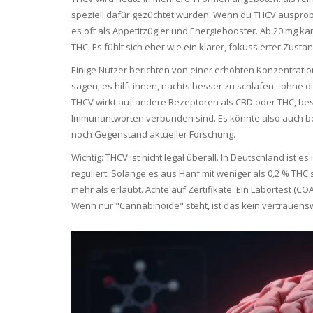
speziell dafür gezüchtet wurden. Wenn du THCV ausprobie
es oft als Appetitzügler und Energiebooster. Ab 20 mg ka
THC. Es fühlt sich eher wie ein klarer, fokussierter Zust
Einige Nutzer berichten von einer erhöhten Konzentrati
sagen, es hilft ihnen, nachts besser zu schlafen - ohne di
THCV wirkt auf andere Rezeptoren als CBD oder THC, be
Immunantworten verbunden sind. Es könnte also auch bei 
noch Gegenstand aktueller Forschung.
Wichtig: THCV ist nicht legal überall. In Deutschland is
reguliert. Solange es aus Hanf mit weniger als 0,2 % THC
mehr als erlaubt. Achte auf Zertifikate. Ein Labortest (
Wenn nur "Cannabinoide" steht, ist das kein vertrauen