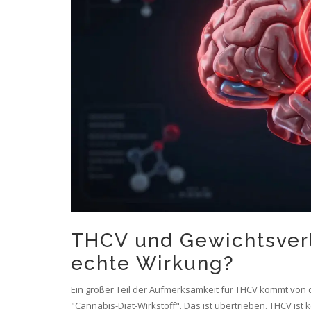
THCV und Gewichtsverl
echte Wirkung?
Ein großer Teil der Aufmerksamkeit für THCV kommt von 
"Cannabis-Diät-Wirkstoff". Das ist übertrieben. THCV ist 