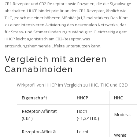
CB1‑Rezeptor
und
CB2‑Rezeptor
sowie Enzymen, die die Signalwege
abschalten. HHCP bindet primär an den CB1‑Rezeptor, ähnlich wie
THC, jedoch mit einer höheren Affinität (≈1,2‑mal stärker). Das führt
zu einer intensiveren Aktivierung des neuronalen Netzwerks, das
für Stress‑ und Schmerzlinderung zuständig ist. Gleichzeitig agiert
HHCP leicht agonistisch am CB2‑Rezeptor, was
entzündungshemmende Effekte unterstützen kann.
Vergleich mit anderen
Cannabinoiden
Wirkprofil von HHCP im Vergleich zu HHC, THC und CBD
Eigenschaft
HHCP
HHC
Rezeptor‑Affinität
Hoch
Moderat
(CB1)
(≈1,2×THC)
Rezeptor‑Affinität
Leicht
Wenig