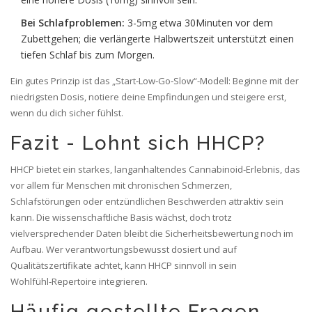
Bei Schlafproblemen:
3-5mg etwa 30Minuten vor dem
Zubettgehen; die verlängerte Halbwertszeit unterstützt einen
tiefen Schlaf bis zum Morgen.
Ein gutes Prinzip ist das „Start‑Low‑Go‑Slow“-Modell: Beginne mit der
niedrigsten Dosis, notiere deine Empfindungen und steigere erst,
wenn du dich sicher fühlst.
Fazit - Lohnt sich HHCP?
HHCP bietet ein starkes, langanhaltendes Cannabinoid‑Erlebnis, das
vor allem für Menschen mit chronischen Schmerzen,
Schlafstörungen oder entzündlichen Beschwerden attraktiv sein
kann. Die wissenschaftliche Basis wächst, doch trotz
vielversprechender Daten bleibt die Sicherheitsbewertung noch im
Aufbau. Wer verantwortungsbewusst dosiert und auf
Qualitätszertifikate achtet, kann HHCP sinnvoll in sein
Wohlfühl‑Repertoire integrieren.
Häufig gestellte Fragen