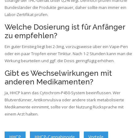
solange der THC‑Gehalt unter 0,2% liegt. Dennoch prüfen manche
Bundesländer die Produkte genauer, daher sollte man immer ein
Labor‑Zertifikat prüfen.
Welche Dosierung ist für Anfänger
zu empfehlen?
Ein guter Einstieg liegt bei 2‑3mg, vorzugsweise über ein Vape‑Pen
oder ein paar Tropfen einer Tinktur. Nach 1‑2 Stunden kann man die
Wirkung beurteilen und ggf. die Dosis geringfügig erhöhen.
Gibt es Wechselwirkungen mit
anderen Medikamenten?
Ja, HHCP kann das Cytochrom‑P450‑System beeinflussen. Wer
Blutverdünner, Antikonvulsiva oder andere stark metabolisierte
Medikamente einnimmt, sollte vor der Nutzung Rücksprache mit
einem Arzt halten.
HHCP
HHCP‑Cannabinoide
Vorteile