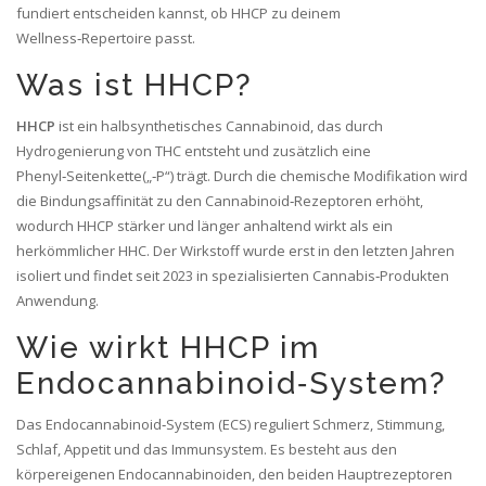
fundiert entscheiden kannst, ob HHCP zu deinem
Wellness‑Repertoire passt.
Was ist HHCP?
HHCP
ist ein halbsynthetisches Cannabinoid, das durch
Hydrogenierung von
THC
entsteht und zusätzlich eine
Phenyl‑Seitenkette(„‑P“) trägt. Durch die chemische Modifikation wird
die Bindungsaffinität zu den Cannabinoid‑Rezeptoren erhöht,
wodurch HHCP stärker und länger anhaltend wirkt als ein
herkömmlicher
HHC
. Der Wirkstoff wurde erst in den letzten Jahren
isoliert und findet seit 2023 in spezialisierten
Cannabis‑Produkten
Anwendung.
Wie wirkt HHCP im
Endocannabinoid‑System?
Das
Endocannabinoid‑System
(ECS) reguliert Schmerz, Stimmung,
Schlaf, Appetit und das Immunsystem. Es besteht aus den
körpereigenen Endocannabinoiden, den beiden Hauptrezeptoren