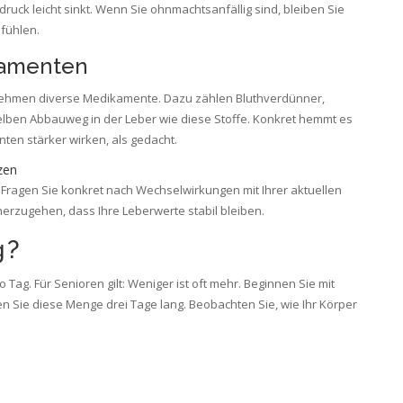
uck leicht sinkt. Wenn Sie ohnmachtsanfällig sind, bleiben Sie
 fühlen.
kamenten
n nehmen diverse Medikamente. Dazu zählen Bluthverdünner,
selben Abbauweg in der Leber wie diese Stoffe. Konkret hemmt es
en stärker wirken, als gedacht.
zen
Fragen Sie konkret nach Wechselwirkungen mit Ihrer aktuellen
cherzugehen, dass Ihre Leberwerte stabil bleiben.
g?
 Tag. Für Senioren gilt: Weniger ist oft mehr. Beginnen Sie mit
n Sie diese Menge drei Tage lang. Beobachten Sie, wie Ihr Körper