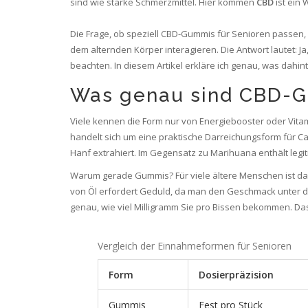
sind wie starke Schmerzmittel. Hier kommen
CBD
ist ein 
Die Frage, ob speziell CBD-Gummis für Senioren passen, 
dem alternden Körper interagieren. Die Antwort lautet: Ja,
beachten. In diesem Artikel erkläre ich genau, was dahin
Was genau sind CBD-
Viele kennen die Form nur von Energiebooster oder Vita
handelt sich um eine praktische Darreichungsform für
Ca
Hanf extrahiert. Im Gegensatz zu Marihuana enthält leg
Warum gerade Gummis? Für viele ältere Menschen ist d
von Öl erfordert Geduld, da man den Geschmack unter de
genau, wie viel Milligramm Sie pro Bissen bekommen. Da
Vergleich der Einnahmeformen für Senioren
Form
Dosierpräzision
Gummis
Fest pro Stück