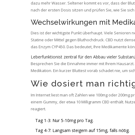
dazu mehr Wasser. Seltener kommt es vor, dass der Blutdr
nach der ersten Dosis sitzen und prüfen Sie, wie Sie sich
Wechselwirkungen mit Medi
Dies ist der wichtigste Punkt überhaupt. Viele Seniore
Statine oder Mittel gegen Bluthochdruck. CBD nutzt den
das Enzym CYP450. Das bedeutet, Ihre Medikamente könnt
Leberfunktion
ist zentral für den Abbau vieler Substan
Besprechen Sie die Einnahme immer mit Ihrem Hausarzt. 
Medikation. Ein kurzer Bluttest vorab schadet nie, um si
Wie dosiert man richti
Im Internet liest man oft Zahlen wie 100mg oder 200mg pro
einem Gummy, der etwa 10 Milligramm CBD enthält. Nutze
reagiert.
Tag 1-3: Nur 5-10mg pro Tag.
Tag 4-7: Langsam steigern auf 15mg, falls nötig.