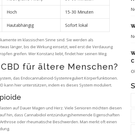
N
Hoch
15-30 Minuten
Hautabhängig
Sofort lokal
W
N
ikamente im klassischen Sinne sind. Sie werden als
was länger, bis die Wirkung einsetzt, weil erst die Verdauung
W
Tropfen greifen. Wer Konstanz liebt, findet hier seinen Weg.
C
 CBD für ältere Menschen?
O
system, das
Endocannabinoid-System
reguliert Körperfunktionen
.
BD kann hier unterstützen, indem es dieses System moduliert.
pioide
belasten auf Dauer Magen und Herz. Viele Senioren möchten diesen
rauf hin, dass Cannabidiol entzündungshemmende Eigenschaften
ch Arthrose oder rheumatische Beschwerden. Man merkt oft einen
dung.