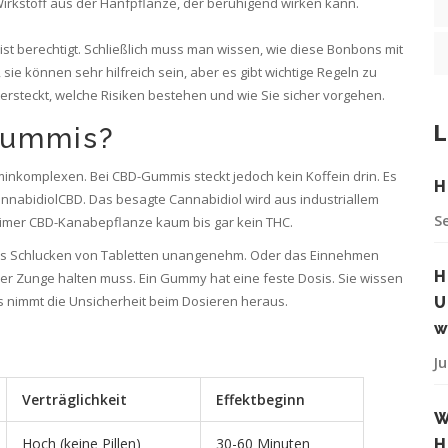
Wirkstoff aus der Hanfpflanze
, der beruhigend wirken kann
.
ist berechtigt. Schließlich muss man wissen, wie diese Bonbons mit
 sie können sehr hilfreich sein, aber es gibt wichtige Regeln zu
tersteckt, welche Risiken bestehen und wie Sie sicher vorgehen.
L
Gummis?
minkomplexen. Bei CBD-Gummis steckt jedoch kein Koffein drin. Es
H
nnabidiol
CBD
. Das besagte Cannabidiol wird aus industriallem
S
itimer CBD-Kanabepflanze kaum bis gar kein THC.
as Schlucken von Tabletten unangenehm. Oder das Einnehmen
H
r Zunge halten muss. Ein Gummy hat eine feste Dosis. Sie wissen
s nimmt die Unsicherheit beim Dosieren heraus.
U
w
Ju
Verträglichkeit
Effektbeginn
W
Hoch (keine Pillen)
30-60 Minuten
H