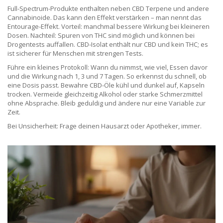
Full-Spectrum-Produkte enthalten neben CBD Terpene und andere
Cannabinoide. Das kann den Effekt verstärken – man nennt das
Entourage-Effekt. Vorteil: manchmal bessere Wirkung bei kleineren
Dosen. Nachteil: Spuren von THC sind möglich und können bei
Drogentests auffallen. CBD-Isolat enthält nur CBD und kein THC; es
ist sicherer für Menschen mit strengen Tests.
Führe ein kleines Protokoll: Wann du nimmst, wie viel, Essen davor
und die Wirkung nach 1, 3 und 7 Tagen. So erkennst du schnell, ob
eine Dosis passt. Bewahre CBD-Öle kühl und dunkel auf, Kapseln
trocken. Vermeide gleichzeitig Alkohol oder starke Schmerzmittel
ohne Absprache. Bleib geduldig und ändere nur eine Variable zur
Zeit.
Bei Unsicherheit: Frage deinen Hausarzt oder Apotheker, immer.