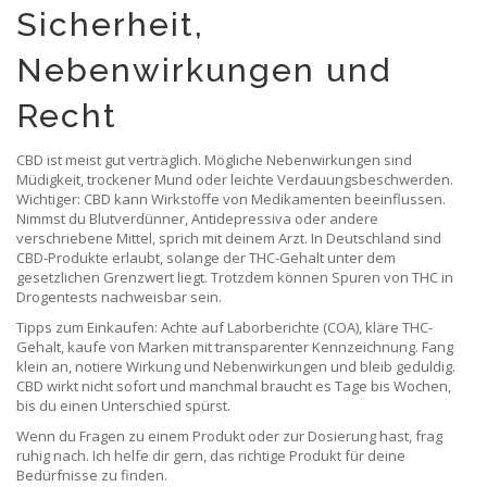
Sicherheit,
Nebenwirkungen und
Recht
CBD ist meist gut verträglich. Mögliche Nebenwirkungen sind
Müdigkeit, trockener Mund oder leichte Verdauungsbeschwerden.
Wichtiger: CBD kann Wirkstoffe von Medikamenten beeinflussen.
Nimmst du Blutverdünner, Antidepressiva oder andere
verschriebene Mittel, sprich mit deinem Arzt. In Deutschland sind
CBD-Produkte erlaubt, solange der THC-Gehalt unter dem
gesetzlichen Grenzwert liegt. Trotzdem können Spuren von THC in
Drogentests nachweisbar sein.
Tipps zum Einkaufen: Achte auf Laborberichte (COA), kläre THC-
Gehalt, kaufe von Marken mit transparenter Kennzeichnung. Fang
klein an, notiere Wirkung und Nebenwirkungen und bleib geduldig.
CBD wirkt nicht sofort und manchmal braucht es Tage bis Wochen,
bis du einen Unterschied spürst.
Wenn du Fragen zu einem Produkt oder zur Dosierung hast, frag
ruhig nach. Ich helfe dir gern, das richtige Produkt für deine
Bedürfnisse zu finden.