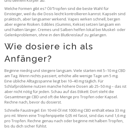
und deinem Körper ab.
Welche Formen gibt es? Öl/Tropfen sind die beste Wahl für
Einsteiger, weil du die Dosis leicht kontrollieren kannst. Kapseln sind
praktisch, aber langsamer wirkend. Vapes wirken schnell, bergen
aber eigene Risiken. Edibles (Gummis, Kekse) setzen langsam ein
und halten länger. Cremes und Salben helfen lokal bei Muskel- oder
Gelenkproblemen, ohne in den Blutkreislauf zu gelangen.
Wie dosiere ich als
Anfänger?
Beginne niedrig und steigere langsam. Viele starten mit 5–10 mg CBD
am Tag. Wenn nichts passiert, erhöhe alle wenige Tage um 5 mg.
Eine übliche Alltagsspanne liegt bei 10–40 mg täglich. Für
Schlafprobleme nutzen manche höhere Dosen ab 25–50 mg – das ist
aber nicht nötig für jeden. Schau auf das Etikett: Dort steht die
Gesamtmenge CBD und oft die Menge pro Tropfen oder Kapsel.
Rechne nach, bevor du dosierst.
Schnelle Faustregel: Ein 10-ml-Öl mit 1000 mg CBD enthält etwa 33 mg
pro ml. Wenn eine Tropfenpipette 0,05 ml fasst, sind das rund 1,6 mg
pro Tropfen. Rechne genau nach oder beginne mit halben Tropfen,
bis du dich sicher fühlst.