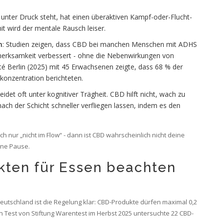
 unter Druck steht, hat einen überaktiven Kampf-oder-Flucht-
 wird der mentale Rausch leiser.
n
: Studien zeigen, dass CBD bei manchen Menschen mit ADHS
ufmerksamkeit verbessert - ohne die Nebenwirkungen von
ité Berlin (2025) mit 45 Erwachsenen zeigte, dass 68 % der
konzentration berichteten.
leidet oft unter kognitiver Trägheit. CBD hilft nicht, wach zu
ch der Schicht schneller verfliegen lassen, indem es den
 nur „nicht im Flow“ - dann ist CBD wahrscheinlich nicht deine
ine Pause.
ten für Essen beachten
n Deutschland ist die Regelung klar: CBD-Produkte dürfen maximal 0,2
in Test von Stiftung Warentest im Herbst 2025 untersuchte 22 CBD-