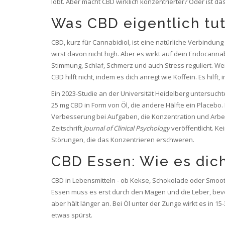
lobt. Aber macht CBD wirklich konzentrierter? Oder ist d
Was CBD eigentlich tut
CBD, kurz für Cannabidiol, ist eine natürliche Verbindung
wirst davon nicht high. Aber es wirkt auf dein Endocan
Stimmung, Schlaf, Schmerz und auch Stress reguliert. Wenn
CBD hilft nicht, indem es dich anregt wie Koffein. Es hil
Ein 2023-Studie an der Universität Heidelberg untersuch
25 mg CBD in Form von Öl, die andere Hälfte ein Placebo
Verbesserung bei Aufgaben, die Konzentration und Arbei
Zeitschrift
Journal of Clinical Psychology
veröffentlicht. K
Störungen, die das Konzentrieren erschweren.
CBD Essen: Wie es dich
CBD in Lebensmitteln - ob Kekse, Schokolade oder Smoo
Essen muss es erst durch den Magen und die Leber, bevor
aber hält länger an. Bei Öl unter der Zunge wirkt es in 
etwas spürst.