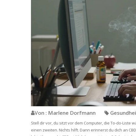
Von : Marlene Dorfmann
Gesundhei
Stell dir vor, du sitzt vor dem Computer, die To-do-Liste w
einen zweiten. Nichts hilft. Dann erinnerst du dich an CB