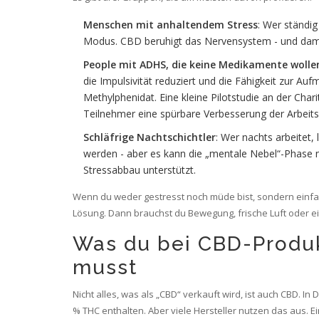
Menschen mit anhaltendem Stress
: Wer ständig
Modus. CBD beruhigt das Nervensystem - und damit
People mit ADHS, die keine Medikamente wolle
die Impulsivität reduziert und die Fähigkeit zur A
Methylphenidat. Eine kleine Pilotstudie an der Char
Teilnehmer eine spürbare Verbesserung der Arbeits
Schläfrige Nachtschichtler
: Wer nachts arbeitet, 
werden - aber es kann die „mentale Nebel“-Phase na
Stressabbau unterstützt.
Wenn du weder gestresst noch müde bist, sondern einfach
Lösung. Dann brauchst du Bewegung, frische Luft oder e
Was du bei CBD-Produk
musst
Nicht alles, was als „CBD“ verkauft wird, ist auch CBD. I
% THC enthalten. Aber viele Hersteller nutzen das aus. E