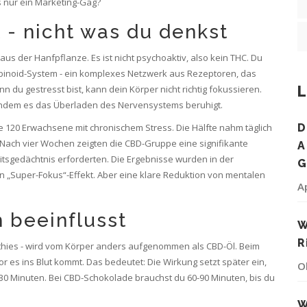
as nur ein Marketing-Gag?
 - nicht was du denkst
 aus der Hanfpflanze. Es ist nicht psychoaktiv, also kein THC. Du
nabinoid-System - ein komplexes Netzwerk aus Rezeptoren, das
L
 du gestresst bist, kann dein Körper nicht richtig fokussieren.
ft, indem es das Überladen des Nervensystems beruhigt.
te 120 Erwachsene mit chronischem Stress. Die Hälfte nahm täglich
D
. Nach vier Wochen zeigten die CBD-Gruppe eine signifikante
A
tsgedächtnis erforderten. Die Ergebnisse wurden in der
G
ein „Super-Fokus“-Effekt. Aber eine klare Reduktion von mentalen
A
 beeinflusst
W
R
thies - wird vom Körper anders aufgenommen als CBD-Öl. Beim
 es ins Blut kommt. Das bedeutet: Die Wirkung setzt später ein,
O
15-30 Minuten. Bei CBD-Schokolade brauchst du 60-90 Minuten, bis du
W