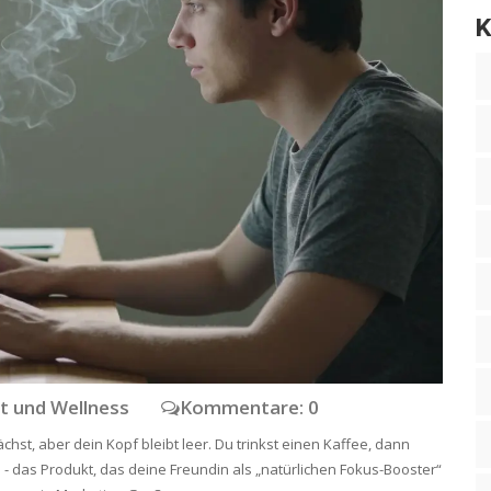
K
t und Wellness
Kommentare: 0
ächst, aber dein Kopf bleibt leer. Du trinkst einen Kaffee, dann
D - das Produkt, das deine Freundin als „natürlichen Fokus-Booster“