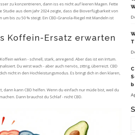
esser zu konzentrieren, dann iss es nicht auf leeren Magen. Fette
W
 Studie aus dem Jahr 2024 zeigte, dass die Bioverfügbarkeit von
D
 um bis zu 50 % steigt. Ein CBD-Granola-Riegel mit Mandeln ist
W
s Koffein-Ersatz erwarten
T
D
fein wirken - schnell, stark, anregend. Aber das ist ein Irrtum.
alisiert. Du wirst wach - aber auch nervös, zittrig, überreizt. CBD
C
dich nicht in den Hochleistungsmodus. Es bringt dich in den klaren,
S
b
t, dann kann CBD helfen. Wenn du einfach nur müde bist, weil du
A
 machen. Dann brauchst du Schlaf - nicht CBD.