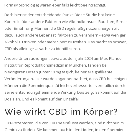
Form (Morphologie) waren ebenfalls leicht beeinträchtigt.
Doch hier ist der entscheidende Punkt: Diese Studie hat keine
Kontrolle über andere Faktoren wie Alkoholkonsum, Rauchen, Stress
oder Ernährung. Männer, die CBD regelmäßig nutzen, neigen oft
dazu, auch andere Lebensstilfaktoren zu verändern - etwa weniger
Alkohol zu trinken oder mehr Sport zu treiben. Das macht es schwer,
CBD als alleinige Ursache zu identifizieren.
Andere Untersuchungen, etwa aus dem Jahr 2024 am Max-Planck-
Institut für Reproduktionsmedizin in München, fanden bei
niedrigeren Dosen (unter 10 mg täglich) keinerlei signifikante
Veränderungen. Hier wurde sogar beobachtet, dass CBD bei einigen
Männern die Spermienqualität leicht verbesserte - vermutlich durch
seine entzündungshemmende Wirkung. Das zeigt: Es kommt auf die
Dosis an. Und es kommt auf den Einzelfall.
Wie wirkt CBD im Körper?
CB1-Rezeptoren, die von CBD beeinflusst werden, sind nicht nur im
Gehirn zu finden. Sie kommen auch in den Hoden, in den Spermien